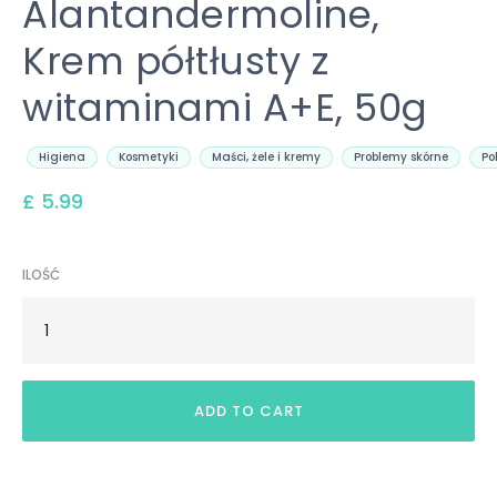
Alantandermoline,
Krem półtłusty z
witaminami A+E, 50g
Higiena
Kosmetyki
Maści, żele i kremy
Problemy skórne
Po
£ 5.99
ILOŚĆ