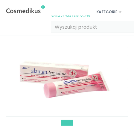
KATEGORIE
WYSYŁKA 24H FREE OD £35