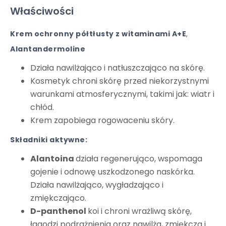
Właściwości
Krem ochronny półtłusty z witaminami A+E
,
Alantandermoline
Działa nawilżająco i natłuszczająco na skórę.
Kosmetyk chroni skórę przed niekorzystnymi
warunkami atmosferycznymi, takimi jak: wiatr i
chłód.
Krem zapobiega rogowaceniu skóry.
Składniki aktywne:
Alantoina
działa regenerująco, wspomaga
gojenie i odnowę uszkodzonego naskórka.
Działa nawilżająco, wygładzająco i
zmiękczająco.
D-panthenol
koi i chroni wrażliwą skórę,
łagodzi podrażnienia oraz nawilża, zmiękcza i