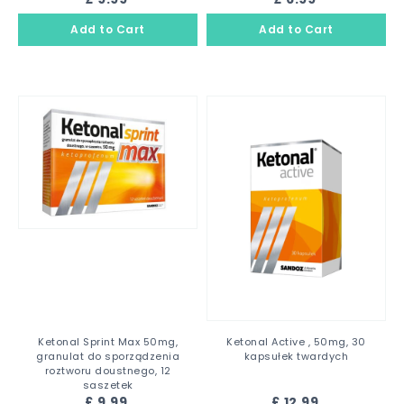
Ketonal Sprint Max 50mg,
Ketonal Active , 50mg, 30
granulat do sporządzenia
kapsułek twardych
roztworu doustnego, 12
saszetek
£ 9.99
£ 12.99