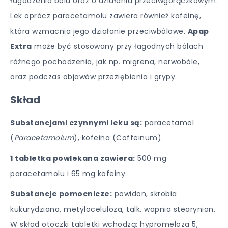
łagodzenia bólu oraz o działaniu przeciwgorączkowym.
Lek oprócz paracetamolu zawiera również kofeinę,
która wzmacnia jego działanie przeciwbólowe.
Apap
Extra
może być stosowany przy łagodnych bólach
różnego pochodzenia, jak np. migrena, nerwobóle,
oraz podczas objawów przeziębienia i grypy.
Skład
Substancjami czynnymi leku są:
paracetamol
(
Paracetamolum
), kofeina (Coffeinum).
1 tabletka powlekana zawiera:
500 mg
paracetamolu i 65 mg kofeiny.
Substancje pomocnicze:
powidon, skrobia
kukurydziana, metyloceluloza, talk, wapnia stearynian.
W skład otoczki tabletki wchodzą: hypromeloza 5,