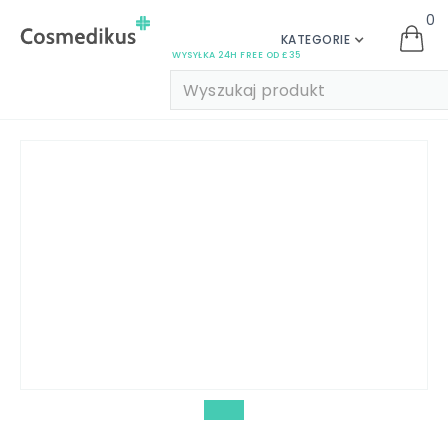
0
KATEGORIE
WYSYŁKA 24H FREE OD £35