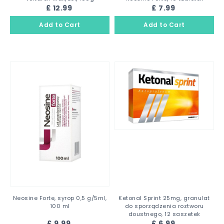
£ 12.99
£ 7.99
Neosine Forte, syrop 0,5 g/5ml,
Ketonal Sprint 25mg, granulat
100 ml
do sporządzenia roztworu
doustnego, 12 saszetek
£ 9.99
£ 6.99