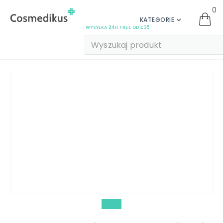
0
KATEGORIE
WYSYŁKA 24H FREE OD £35