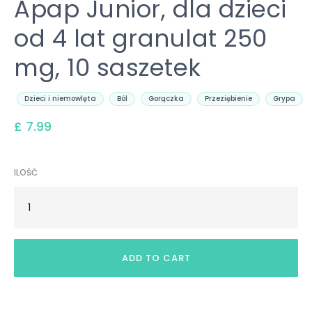
Apap Junior, dla dzieci
od 4 lat granulat 250
mg, 10 saszetek
Dzieci i niemowlęta
Ból
Gorączka
Przeziębienie
Grypa
£ 7.99
ILOŚĆ