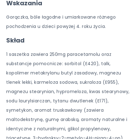
Wskazania
Gorączka, bóle łagodne i umiarkowane różnego
pochodzenia u dzieci powyżej 4. roku życia.
Skład
1 saszetka zawiera 250mg paracetamolu oraz
substancje pomocnicze: sorbitol (E420), talk,
kopolimer metakrylanu butyl zasadowy, magnezu
tlenek lekki, karmeloza sodowa, sukraloza (E955),
magnezu stearynian, hypromeloza, kwas stearynowy,
sodu laurylsiarczan, tytanu dwutlenek (E171),
symetykon, aromat truskawkowy (zawiera
maltodekstrynę, gumę arabską, aromaty naturalne i
identyczne z naturalnymi, glikol propylenowy,
triacetynę, 3-hydroksy-2-metylo-4H-piran-4-on),