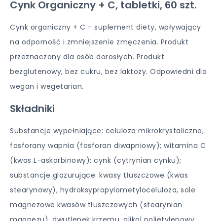
Cynk Organiczny + C, tabletki, 60 szt.
Cynk organiczny + C - suplement diety, wpływający
na odporność i zmniejszenie zmęczenia. Produkt
przeznaczony dla osób dorosłych. Produkt
bezglutenowy, bez cukru, bez laktozy. Odpowiedni dla
wegan i wegetarian.
Składniki
Substancje wypełniające: celuloza mikrokrystaliczna,
fosforany wapnia (fosforan diwapniowy); witamina C
(kwas L-askorbinowy); cynk (cytrynian cynku);
substancje glazurujące: kwasy tłuszczowe (kwas
stearynowy), hydroksypropylometyloceluloza, sole
magnezowe kwasów tłuszczowych (stearynian
magnezu), dwutlenek krzemu, glikol polietylenowy.