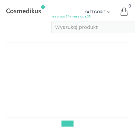
0
KATEGORIE
WYSYŁKA 24H FREE OD £35