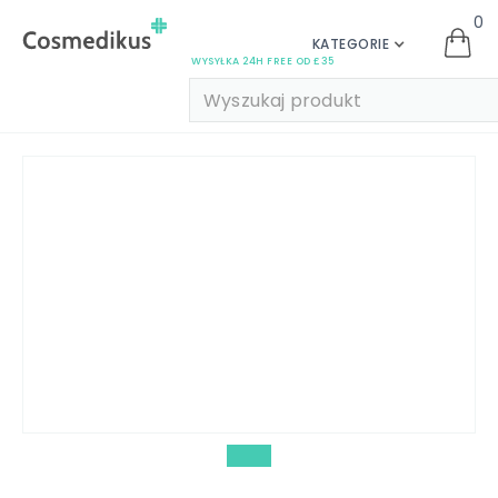
0
KATEGORIE
WYSYŁKA 24H FREE OD £35