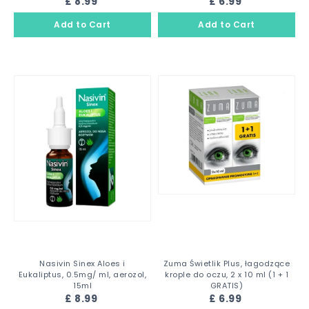
£ 8.99
£ 6.99
Nasivin Sinex Aloes i
Zuma Świetlik Plus, łagodzące
Eukaliptus, 0.5mg/ ml, aerozol,
krople do oczu, 2 x 10 ml (1 + 1
15ml
GRATIS)
£ 8.99
£ 6.99