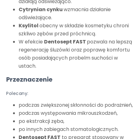
działają odświeżająco.
Cytrynian cynku
wzmacnia działanie
odświeżające.
Ksylitol
obecny w składzie kosmetyku chroni
szkliwo zębów przed próchnicą.
W efekcie
Dentosept FAST
pozwala na lepszą
regenerację śluzówki oraz poprawę komfortu
osób posiadających probelm suchości w
ustach.
Przeznaczenie
Polecany:
podczas zwiększonej skłonności do podrażnień,
podczas występowania mikrouszkodzeń,
po ekstrakcji zęba,
po innych zabiegach stomatologicznych.
Dentosept FAST
to preparat stosowany w