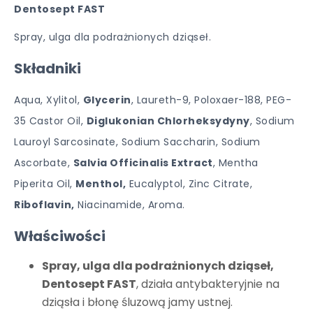
Dentosept FAST
Spray, ulga dla podrażnionych dziąseł.
Składniki
Aqua, Xylitol,
Glycerin
, Laureth-9, Poloxaer-188, PEG-
35 Castor Oil,
Diglukonian Chlorheksydyny
, Sodium
Lauroyl Sarcosinate, Sodium Saccharin, Sodium
Ascorbate,
Salvia Officinalis Extract
, Mentha
Piperita Oil,
Menthol,
Eucalyptol, Zinc Citrate,
Riboflavin,
Niacinamide, Aroma.
Właściwości
Spray, ulga dla podrażnionych dziąseł,
Dentosept FAST
, działa antybakteryjnie na
dziąsła i błonę śluzową jamy ustnej.