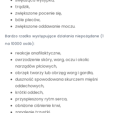
swędząca wysypka,
trądzik,
zwiększone pocenie się,
bóle pleców,
zwiększone oddawanie moczu.
Bardzo rzadko występujące działania niepożądane (1
na 10000 osób):
reakcje anafilaktyczne,
owrzodzenie skóry, warg, oczu i okolic
narządów płciowych,
obrzęk twarzy lub obrzęg warg i gardła,
duszność spowodowana skurczem mięśni
oddechowych,
krótki oddech,
przyspieszony rytm serca,
obniżone ciśnienie krwi,
zapalenie trzustki,