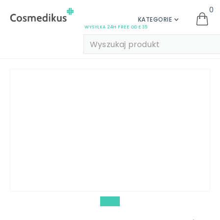
0
KATEGORIE
WYSYŁKA 24H FREE OD £35