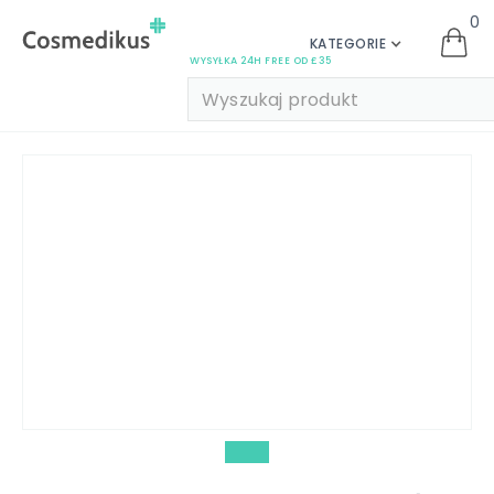
0
KATEGORIE
WYSYŁKA 24H FREE OD £35