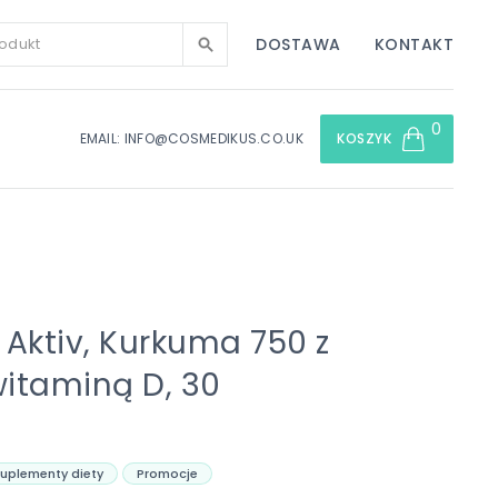
DOSTAWA
KONTAKT
0
EMAIL: INFO@COSMEDIKUS.CO.UK
KOSZYK
Aktiv, Kurkuma 750 z
itaminą D, 30
uplementy diety
Promocje