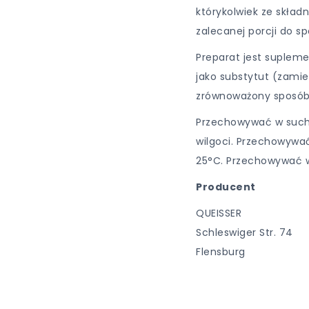
którykolwiek ze skład
zalecanej porcji do sp
Preparat jest suplem
jako substytut (zamie
zrównoważony sposób ż
Przechowywać w suchy
wilgoci. Przechowywa
25°C. Przechowywać w
Producent
QUEISSER
Schleswiger Str. 74
Flensburg