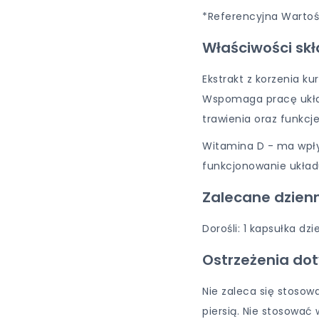
*Referencyjna Wartoś
Właściwości sk
Ekstrakt z korzenia k
Wspomaga pracę ukła
trawienia oraz funkcj
Witamina D - ma wpły
funkcjonowanie ukła
Zalecane dzien
Dorośli: 1 kapsułka dzi
Ostrzeżenia do
Nie zaleca się stosowa
piersią. Nie stosować