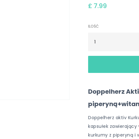
£ 7.99
ILOŚĆ
Doppelherz Akt
piperyną+witam
Doppelherz aktiv Kur
kapsułek zawierający 
kurkumy z piperyną i 