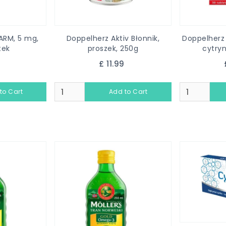
ARM, 5 mg,
Doppelherz Aktiv Błonnik,
Doppelherz 
tek
proszek, 250g
cytryn
9
£ 11.99