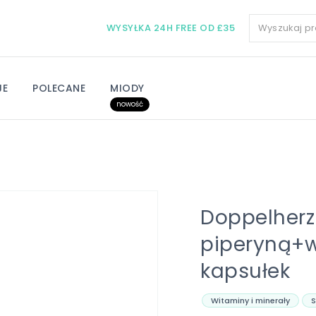
WYSYŁKA 24H FREE OD £35
JE
POLECANE
MIODY
nowość
Doppelherz 
piperyną+w
kapsułek
Witaminy i minerały
S