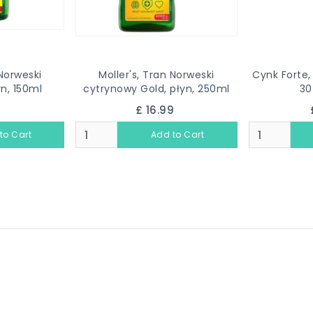
 Norweski
Moller's, Tran Norweski
Cynk Forte,
n, 150ml
cytrynowy Gold, płyn, 250ml
30
9
£ 16.99