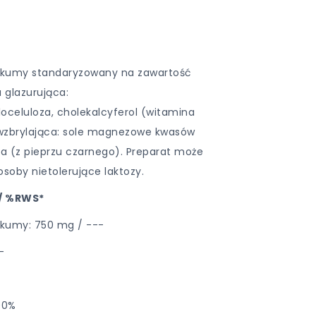
kurkumy standaryzowany na zawartość
 glazurująca:
oceluloza, cholekalcyferol (witamina
iwzbrylająca: sole magnezowe kwasów
a (z pieprzu czarnego). Preparat może
soby nietolerujące laktozy.
 / %RWS*
urkumy: 750 mg / ---
-
00%