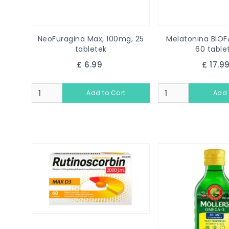
NeoFuragina Max, 100mg, 25
Melatonina BIOF
tabletek
60 table
£ 6.99
£ 17.9