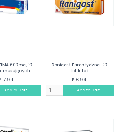
IMA 600mg, 10
Ranigast Famotydyna, 20
ek musujących
tabletek
£ 7.99
£ 6.99