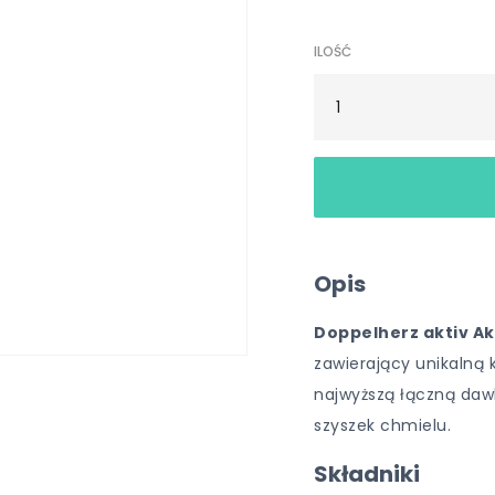
ILOŚĆ
Opis
Doppelherz aktiv A
zawierający unikalną 
najwyższą łączną daw
szyszek chmielu.
Składniki