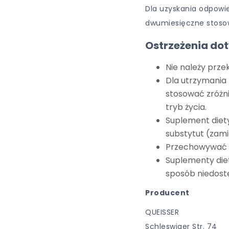
Dla uzyskania odpowie
dwumiesięczne stoso
Ostrzeżenia do
Nie należy prze
Dla utrzymania
stosować zróżn
tryb życia.
Suplement diet
substytut (zami
Przechowywać 
Suplementy di
sposób niedostę
Producent
QUEISSER
Schleswiger Str. 74