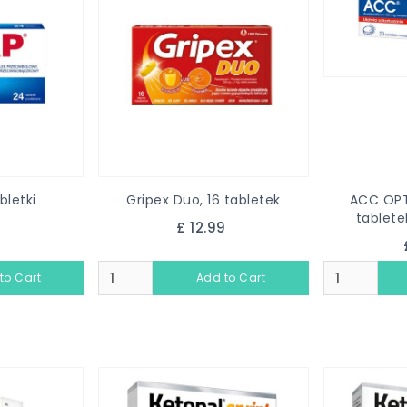
bletki
Gripex Duo, 16 tabletek
ACC OPT
tablet
0
£ 12.99