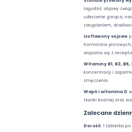
Standaryzowany wyc
łagodzić objawy zwią
uderzenie gorąca, nad
zasypianiem, drażliwo
Izoflawony sojowe
p
hormonów płciowych, 
wiązania się z recep
Witaminy B1, B3, B5, 
koncentracji i zapami
zmęczenia.
Wapń i witamina D
w
tkanki kostnej oraz w
Zalecane dzien
Dorośli
: 1 tabletka po