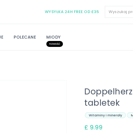
WYSYŁKA 24H FREE OD £35
JE
POLECANE
MIODY
nowość
Doppelherz 
tabletek
Witaminy i minerały
£ 9.99