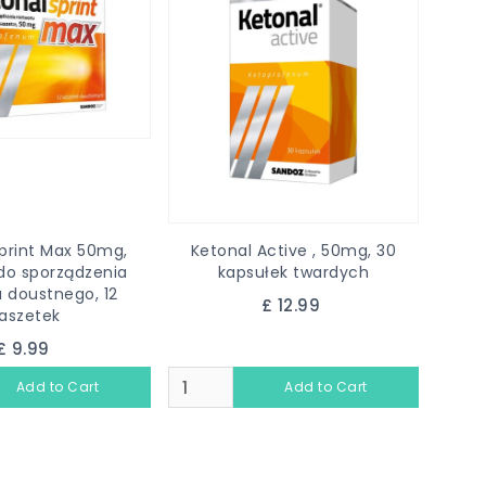
print Max 50mg,
Ketonal Active , 50mg, 30
do sporządzenia
kapsułek twardych
 doustnego, 12
£ 12.99
aszetek
£ 9.99