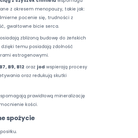
iąg z szyszek chmielu
wspomaga
zane z okresem menopauzy, takie jak:
mierne pocenie się, trudności z
ść, gwałtowne bicie serca.
osiadają zbliżoną budowę do żeńskich
dzięki temu posiadają zdolność
torami estrogenowymi.
B7, B9, B12
oraz
jod
wspierają procesy
etywania oraz redukują skutki
spomagają prawidłową mineralizację
zmocnienie kości.
ne spożycie
 posiłku.