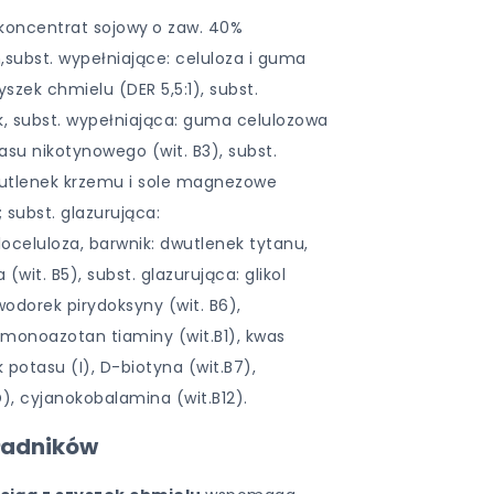
 koncentrat sojowy
o zaw. 40%
subst. wypełniające: celuloza i guma
szek chmielu (DER 5,5:1), subst.
lk, subst. wypełniająca: guma celulozowa
su nikotynowego (wit. B3), subst.
wutlenek krzemu i sole magnezowe
subst. glazurująca:
celuloza, barwnik: dwutlenek tytanu,
wit. B5), subst. glazurująca: glikol
wodorek pirydoksyny (wit. B6),
, monoazotan tiaminy (wit.B1), kwas
k potasu (I), D-biotyna (wit.B7),
D), cyjanokobalamina (wit.B12).
ładników