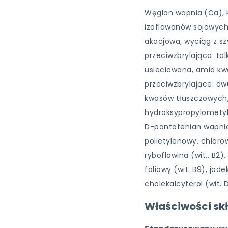
Węglan wapnia
(Ca),
izoflawonów sojowych,
akacjowa; wyciąg z szy
przeciwzbrylająca: ta
usieciowana, amid kwa
przeciwzbrylające: d
kwasów tłuszczowych; 
hydroksypropylometylo
D-pantotenian wapnia (
polietylenowy, chloro
ryboflawina (wit,. B2)
foliowy (wit. B9), jode
cholekalcyferol (wit. 
Właściwości sk