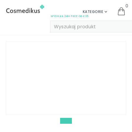
0
KATEGORIE
WYSYŁKA 24H FREE OD £35