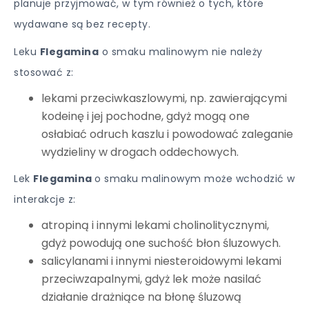
planuje przyjmować, w tym również o tych, które
wydawane są bez recepty.
Leku
Flegamina
o smaku malinowym nie należy
stosować z:
lekami przeciwkaszlowymi, np. zawierającymi
kodeinę i jej pochodne, gdyż mogą one
osłabiać odruch kaszlu i powodować zaleganie
wydzieliny w drogach oddechowych.
Lek
Flegamina
o smaku malinowym może wchodzić w
interakcje z:
atropiną i innymi lekami cholinolitycznymi,
gdyż powodują one suchość błon śluzowych.
salicylanami i innymi niesteroidowymi lekami
przeciwzapalnymi, gdyż lek może nasilać
działanie drażniące na błonę śluzową