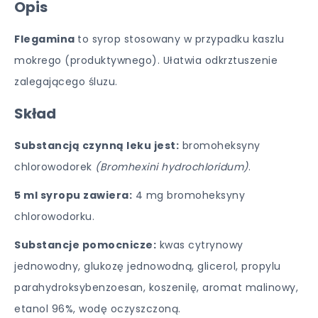
Opis
Flegamina
to syrop stosowany w przypadku kaszlu
mokrego (produktywnego). Ułatwia odkrztuszenie
zalegającego śluzu.
Skład
Substancją czynną leku jest:
bromoheksyny
chlorowodorek
(Bromhexini hydrochloridum)
.
5 ml syropu zawiera:
4 mg bromoheksyny
chlorowodorku.
Substancje pomocnicze:
kwas cytrynowy
jednowodny, glukozę jednowodną, glicerol, propylu
parahydroksybenzoesan, koszenilę, aromat malinowy,
etanol 96%, wodę oczyszczoną.