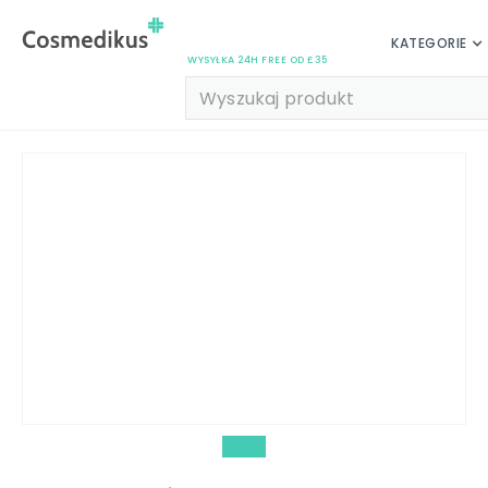
KATEGORIE
WYSYŁKA 24H FREE OD £35