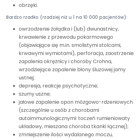
obrzęki.
Bardzo rzadko (rzadziej niż u 1 na 10 000 pacjentów):
owrzodzenie żołądka i (lub) dwunastnicy,
krwawienie z przewodu pokarmowego
(objawiające się m.in. smolistymi stolcami,
krwawymi wymiotami), perforacja, zaostrzenie
zapalenia okrężnicy i choroby Crohna,
wrzodziejące zapalenie błony śluzowej jamy
ustnej;
depresja, reakcje psychotyczne;
szumy uszne;
jałowe zapalenie opon mózgowo-rdzeniowych
(szczególnie u osób z chorobami
autoimmunologicznymi: toczeń rumieniowaty
układowy, mieszana choroba tkanki łącznej);
zmniejszenie ilości wydalanego moczu,