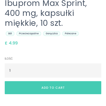
Ibuprom Max Sprint,
400 mg, kapsułki
miękkie, 10 szt.
Ból
Przeciwzapalne
Gorączka
Polecane
£ 4.99
ILOŚĆ