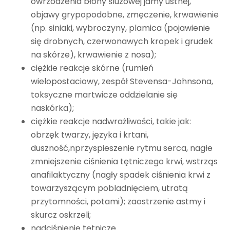
owrzodzenia błony śluzowej jamy ustnej,
objawy grypopodobne, zmęczenie, krwawienie
(np. siniaki, wybroczyny, plamica (pojawienie
się drobnych, czerwonawych kropek i grudek
na skórze), krwawienie z nosa);
ciężkie reakcje skórne (rumień
wielopostaciowy, zespół Stevensa-Johnsona,
toksyczne martwicze oddzielanie się
naskórka);
ciężkie reakcje nadwrażliwości, takie jak:
obrzęk twarzy, języka i krtani,
duszność,nprzyspieszenie rytmu serca, nagłe
zmniejszenie ciśnienia tętniczego krwi, wstrząs
anafilaktyczny (nagły spadek ciśnienia krwi z
towarzyszącym pobladnięciem, utratą
przytomności, potami); zaostrzenie astmy i
skurcz oskrzeli;
nadciśnienie tętnicze.