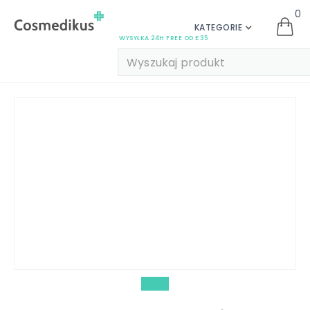
0
KATEGORIE
WYSYŁKA 24H FREE OD £35