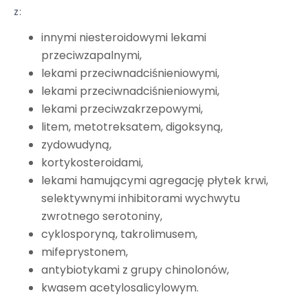
z:
innymi niesteroidowymi lekami
przeciwzapalnymi,
lekami przeciwnadciśnieniowymi,
lekami przeciwnadciśnieniowymi,
lekami przeciwzakrzepowymi,
litem, metotreksatem, digoksyną,
zydowudyną,
kortykosteroidami,
lekami hamującymi agregację płytek krwi,
selektywnymi inhibitorami wychwytu
zwrotnego serotoniny,
cyklosporyną, takrolimusem,
mifeprystonem,
antybiotykami z grupy chinolonów,
kwasem acetylosalicylowym.