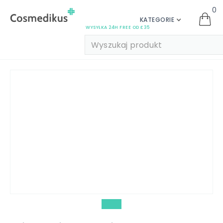
0
KATEGORIE
WYSYŁKA 24H FREE OD £35