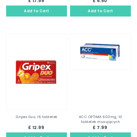
£ 17.99
£ 6.50
Gripex Duo, 16 tabletek
ACC OPTIMA 600mg, 10
tabletek musujących
£ 12.99
£ 7.99