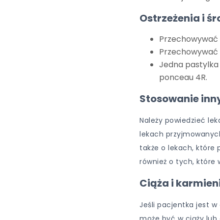
Ostrzeżenia i śr
Przechowywać 
Przechowywać 
Jedna pastylka 
ponceau 4R.
Stosowanie inn
Należy powiedzieć lek
lekach przyjmowanych
także o lekach, które
również o tych, które
Ciąża i karmieni
Jeśli pacjentka jest w
może być w ciąży lub