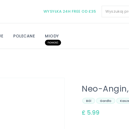
WYSYŁKA 24H FREE OD £35
JE
POLECANE
MIODY
nowość
Neo-Angin, 
Ból
Gardło
Kasze
£ 5.99