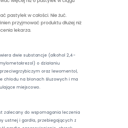
ować więcej niż 6 pastylek w ciągu
ać pastylek w całości. Nie żuć.
inien przyjmować produktu dłużej niż
ecenia lekarza.
wiera dwie substancje (alkohol 2,4-
mylometakrezol) o działaniu
 przeciwgrzybiczym oraz lewomentol,
ie chłodu na błonach śluzowych i ma
zulające miejscowo.
st zalecany do wspomagania leczenia
 ustnej i gardła, przebiegających z