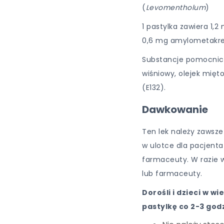
(
Levomentholum
)
1 pastylka zawiera 1,
0,6 mg amylometakrez
Substancje pomocnicz
wiśniowy, olejek mięt
(E132).
Dawkowanie
Ten lek należy zawsze
w ulotce dla pacjenta
farmaceuty. W razie w
lub farmaceuty.
Dorośli i dzieci w wi
pastylkę co 2-3 god