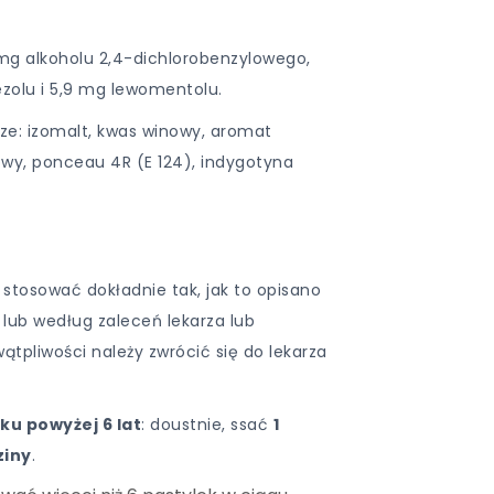
2 mg alkoholu 2,4-dichlorobenzylowego,
olu i 5,9 mg lewomentolu.
e: izomalt, kwas winowy, aromat
owy, ponceau 4R (E 124), indygotyna
 stosować dokładnie tak, jak to opisano
 lub według zaleceń lekarza lub
ątpliwości należy zwrócić się do lekarza
eku powyżej 6 lat
: doustnie, ssać
1
ziny
.