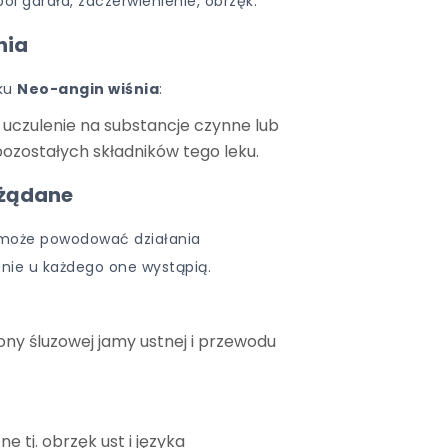
ból gardła, zaczerwienienie, obrzęk.
nia
eku
Neo-angin wiśnia
:
a uczulenie na substancje czynne lub
pozostałych składników tego leku.
ożądane
n może powodować działania
 nie u każdego one wystąpią.
ony śluzowej jamy ustnej i przewodu
ne tj. obrzęk ust i języka