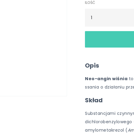
ILOŚĆ
Opis
Neo-angin wiśnia
to
ssania o działaniu pr
Skład
Substancjami czynnymi
dichlorobenzylowego 
amylometakrezol (
Am