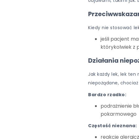
objawami, takimi jak: 
Przeciwwskaza
Kiedy nie stosować l
jeśli pacjent m
którykolwiek z 
Działania niep
Jak każdy lek, lek te
niepożądane, chociaż
Bardzo rzadko:
podrażnienie bł
pokarmowego
Częstość nieznana:
reakcje alergicz