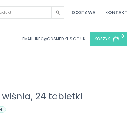
DOSTAWA
KONTAKT
0
EMAIL: INFO@COSMEDIKUS.CO.UK
KOSZYK
wiśnia, 24 tabletki
l