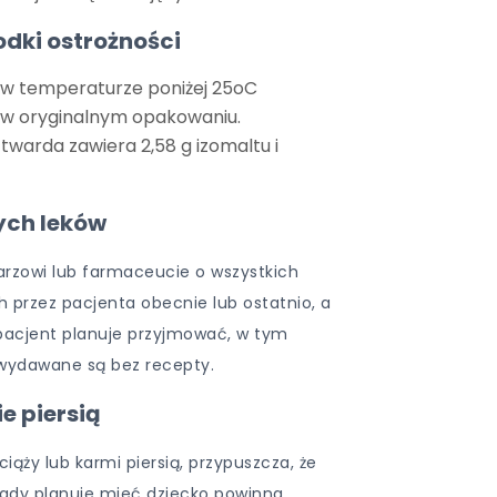
odki ostrożności
w temperaturze poniżej 25oC
w oryginalnym opakowaniu.
twarda zawiera 2,58 g izomaltu i
ych leków
arzowi lub farmaceucie o wszystkich
 przez pacjenta obecnie lub ostatnio, a
 pacjent planuje przyjmować, w tym
 wydawane są bez recepty.
e piersią
 ciąży lub karmi piersią, przypuszcza, że
 gdy planuje mieć dziecko powinna