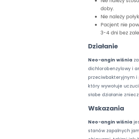
Nie należy stos
doby.
Nie należy połyk
Pacjent nie pow
3-4 dni bez zal
Działanie
Neo-angin wiśnia
za
dichlorobenzylowy i a
przeciwbakteryjnym i
który wywołuje uczuc
słabe działanie zniec
Wskazania
Neo-angin wiśnia
je
stanów zapalnych jamy