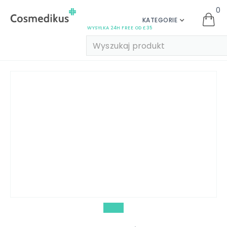
0
KATEGORIE
WYSYŁKA 24H FREE OD £35