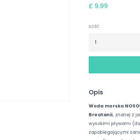
£ 9.99
ILOŚĆ
Opis
Woda morska NOS
Breatanii
, znanej z 
wysokimi pływami (do
zapobiegającymi zanie