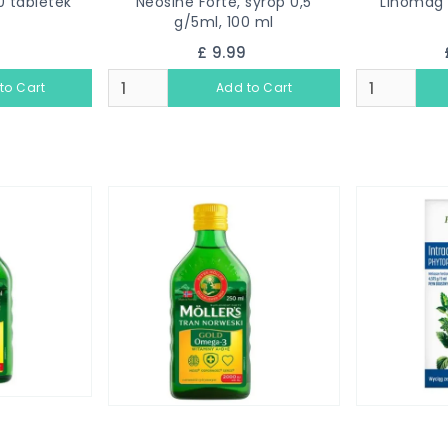
0 tabletek
Neosine Forte, syrop 0,5
Linomag 
g/5ml, 100 ml
9
£ 9.99