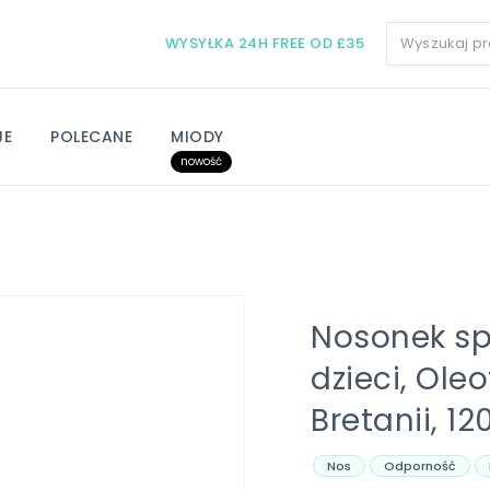
WYSYŁKA 24H FREE OD £35
JE
POLECANE
MIODY
nowość
Nosonek sp
dzieci, Ol
Bretanii, 12
Nos
Odporność