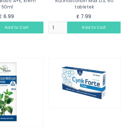
Bobo A+E, krem
Rutinoscorbin Max D3, 60
50ml
tabletek
£ 6.99
£ 7.99