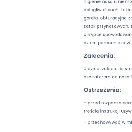
higienie nosa u niemow
dolegliwościach, takic
gardła, obturacyjne z
zatok przynosowych, 
chrypce spowodowane
działa pomocniczo w ot
Zalecenia:
U dzieci zaleca się s
aspiratorem do nosa
Ostrzeżenia:
– przed rozpoczęciem
treścią instrukcji używ
– przechowywać w mie