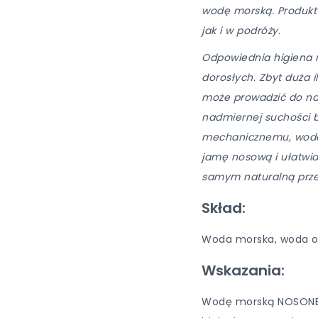
wodę morską. Produkt
jak i w podróży.
Odpowiednia higiena n
dorosłych. Zbyt duża 
może prowadzić do na
nadmiernej suchości bł
mechanicznemu, wod
jamę nosową i ułatwia
samym naturalną prze
Skład:
Woda morska, woda o
Wskazania:
Wodę morską NOSONEK