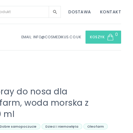
DOSTAWA
KONTAKT
0
EMAIL: INFO@COSMEDIKUS.CO.UK
KOSZYK
ray do nosa dla
eofarm, woda morska z
0 ml
Dobre samopoczucie
Dzieci i niemowlęta
Oleofarm