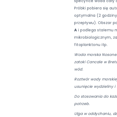
specyfice woda cały c
Próbki pobiera się au
optymalna (2 godziny, 
przepływu). Obszar po
A
i podlega stałemu 
mikrobiologicznym, z
fitoplanktonu itp.
Woda morska Nosonek
zatoki Cancale w Bretan
wód.
Roztwór wody morskiej
usunięcie wydzieliny i
Do stosowania do każ
potrzeb.
Ulga w oddychaniu, dzi