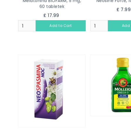
Melatonina BIOFARM, 5 mg,
Neosine Forte, 1
60 tabletek
£ 7.9
£ 17.99