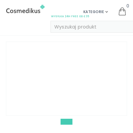
0
KATEGORIE
WYSYŁKA 24H FREE OD £35