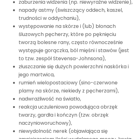
zaburzenia widzenia (np. niewyraźne widzenie),
napady astmy (świszczący oddech, kaszel,
trudności w oddychaniu),
występowanie na skórze i (lub) błonach
śluzowych pęcherzy, które po pęknięciu
tworzą bolesne rany, często równocześnie
występuje gorączka, ból mięśni i stawów (jest
to tzw. zespół Stevensa-Johnsona),
złuszczanie się dużych powierzchni naskórka i
jego martwica,
rumień wielopostaciowy (sino-czerwone
plamy na skórze, niekiedy z pęcherzami),
nadwrażliwość na światło,
reakcja uczuleniowa powodująca obrzęk
twarzy, gardła i kończyn (tzw. obrzęk
naczynioworuchowy),
niewydolność nerek (objawiająca się