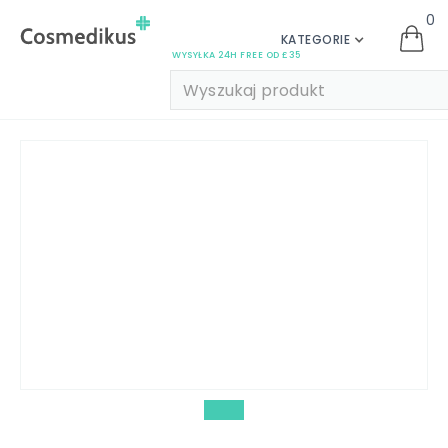
0
KATEGORIE
WYSYŁKA 24H FREE OD £35