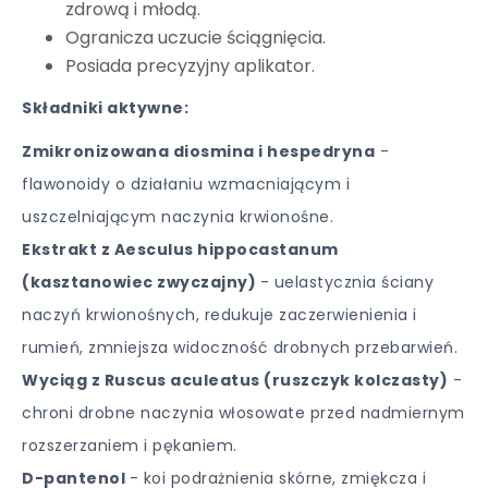
zdrową i młodą.
Ogranicza uczucie ściągnięcia.
Posiada precyzyjny aplikator.
Składniki aktywne:
Zmikronizowana diosmina i hespedryna
-
flawonoidy o działaniu wzmacniającym i
uszczelniającym naczynia krwionośne.
Ekstrakt z Aesculus hippocastanum
(kasztanowiec zwyczajny)
- uelastycznia ściany
naczyń krwionośnych, redukuje zaczerwienienia i
rumień, zmniejsza widoczność drobnych przebarwień.
Wyciąg z Ruscus aculeatus (ruszczyk kolczasty)
-
chroni drobne naczynia włosowate przed nadmiernym
rozszerzaniem i pękaniem.
D-pantenol
- koi podrażnienia skórne, zmiękcza i