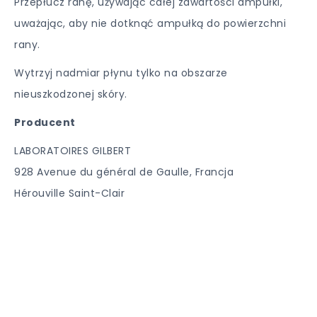
Przepłucz ranę, używając całej zawartości ampułki,
uważając, aby nie dotknąć ampułką do powierzchni
rany.
Wytrzyj nadmiar płynu tylko na obszarze
nieuszkodzonej skóry.
Producent
LABORATOIRES GILBERT
928 Avenue du général de Gaulle, Francja
Hérouville Saint-Clair