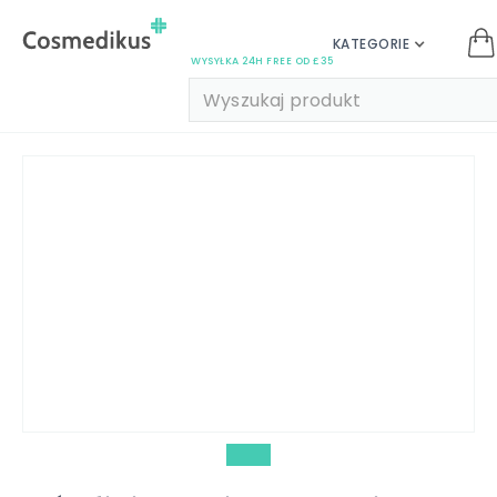
KATEGORIE
WYSYŁKA 24H FREE OD £35