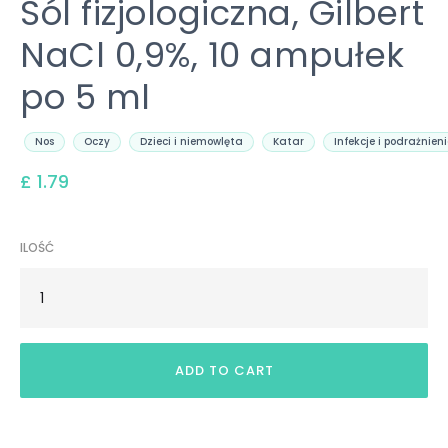
Sól fizjologiczna, Gilbert
NaCl 0,9%, 10 ampułek
po 5 ml
Nos
Oczy
Dzieci i niemowlęta
Katar
Infekcje i podrażnien
£ 1.79
ILOŚĆ