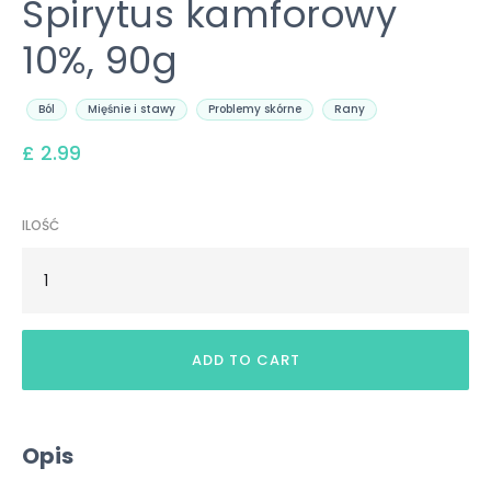
Spirytus kamforowy
10%, 90g
Ból
Mięśnie i stawy
Problemy skórne
Rany
£ 2.99
ILOŚĆ
Opis