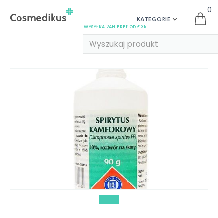
0
KATEGORIE
WYSYŁKA 24H FREE OD £35