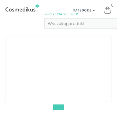
0
KATEGORIE
WYSYŁKA 24H FREE OD £35