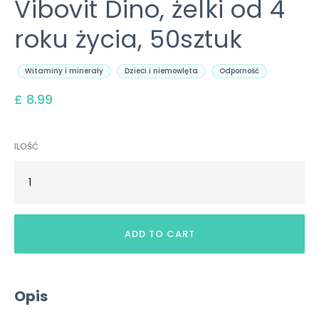
Vibovit Dino, żelki od 4
roku życia, 50sztuk
Witaminy i minerały
Dzieci i niemowlęta
Odporność
£ 8.99
ILOŚĆ
Opis