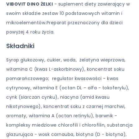
VIBOVIT DINO ŻELKI
- suplement diety zawierający w
swoim składzie zestaw 10 podstawowych witamin i
mikroelementów.Preparat przeznaczony dla dzieci
powyżej 4 roku życia.
Składniki
Syrop glukozowy, cukier, woda, żelatyna wieprzowa,
witamina C (kwas L-askorbinowy), koncentrat soku
pomarańczowego; regulator kwasowości - kwas
cytrynowy, witamina E (octan DL – alfa - tokoferylu),
cynk (siarczan cynku), niacyna (amid kwasu
nikotynowego), koncentrat soku z czarnej marchwi,
aromaty, witamina A (octan retinylu), barwnik -
kompleksy miedziowe chlorofili i chlorofilin, substancja
glazurująca - wosk carnauba, biotyna (D - biotyna),