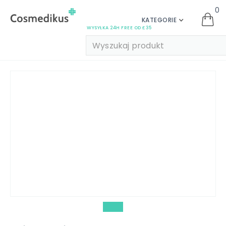
0
KATEGORIE
WYSYŁKA 24H FREE OD £35