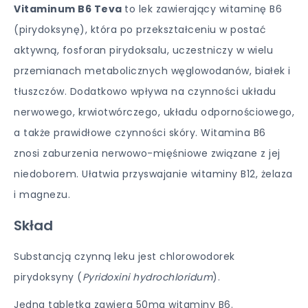
Vitaminum B6 Teva
to lek zawierający witaminę B6
(pirydoksynę), która po przekształceniu w postać
aktywną, fosforan pirydoksalu, uczestniczy w wielu
przemianach metabolicznych węglowodanów, białek i
tłuszczów. Dodatkowo wpływa na czynności układu
nerwowego, krwiotwórczego, układu odpornościowego,
a także prawidłowe czynności skóry. Witamina B6
znosi zaburzenia nerwowo-mięśniowe związane z jej
niedoborem. Ułatwia przyswajanie witaminy B12, żelaza
i magnezu.
Skład
Substancją czynną leku jest chlorowodorek
pirydoksyny (
Pyridoxini hydrochloridum
).
Jedna tabletka zawiera 50mg witaminy B6.