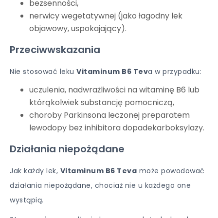
bezsenności,
nerwicy wegetatywnej (jako łagodny lek
objawowy, uspokajający).
Przeciwwskazania
Nie stosować leku
Vitaminum B6 Tev
a w przypadku:
uczulenia, nadwrażliwości na witaminę B6 lub
którąkolwiek substancję pomocniczą,
choroby Parkinsona leczonej preparatem
lewodopy bez inhibitora dopadekarboksylazy.
Działania niepożądane
Jak każdy lek,
Vitaminum B6 Teva
może powodować
działania niepożądane, chociaż nie u każdego one
wystąpią.