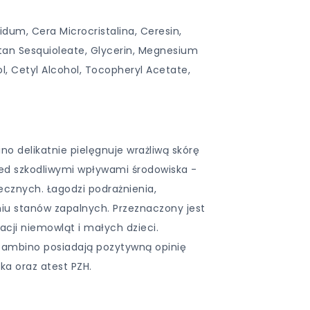
idum, Cera Microcristalina, Ceresin,
bitan Sesquioleate, Glycerin, Megnesium
ol, Cetyl Alcohol, Tocopheryl Acetate,
 delikatnie pielęgnuje wrażliwą skórę
zed szkodliwymi wpływami środowiska -
necznych. Łagodzi podrażnienia,
u stanów zapalnych. Przeznaczony jest
acji niemowląt i małych dzieci.
Bambino posiadają pozytywną opinię
cka oraz atest PZH.