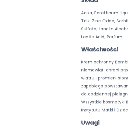
Skład
Aqua, Paraffinum Liqu
Talk, Zinc Oxide, Sor
Sulfate, Lanolin Alcoh
Lactic Acid, Parfum.
Właściwości
Krem ochronny Bambino
niemowląt, chroni pr
wiatru i promieni sło
zapobiega powstawani
do codziennej pielęgn
Wszystkie kosmetyki 
Instytutu Matki i Dzie
Uwagi