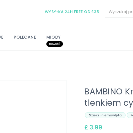
WYSYŁKA 24H FREE OD £35
JE
POLECANE
MIODY
nowość
BAMBINO Kr
tlenkiem c
Dzieci i niemowlęta
M
£ 3.99