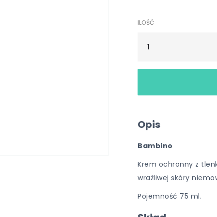
ILOŚĆ
Opis
Bambino
Krem ochronny z tlen
wrażliwej skóry niemow
Pojemność 75 ml.