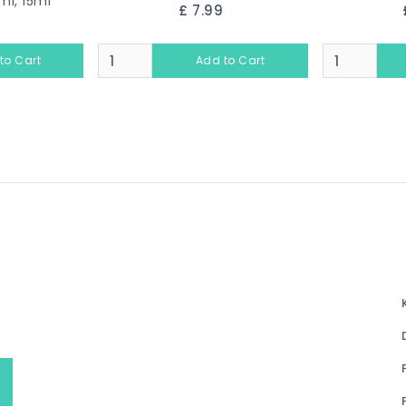
i, 15ml
£ 7.99
9