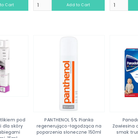
tlikiem pod
PANTHENOL 5% Pianka
Panad
i dla skóry
regenerująco-łagodząca na
Zawiesina 
zabiegami
poparzenia słoneczne 150ml
smak tru