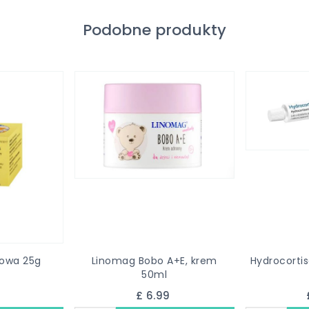
Podobne produkty
owa 25g
Linomag Bobo A+E, krem
Hydrocortis
50ml
9
£ 6.99