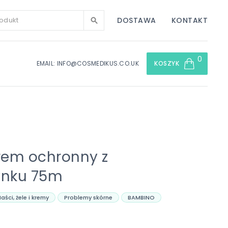
DOSTAWA
KONTAKT
0
EMAIL: INFO@COSMEDIKUS.CO.UK
KOSZYK
em ochronny z
ynku 75m
aści, żele i kremy
Problemy skórne
BAMBINO