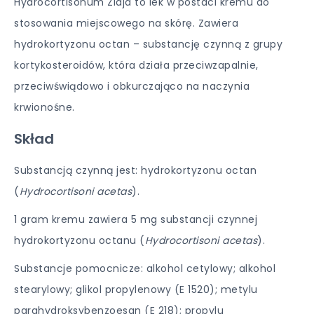
Hydrocortisonum Ziaja to lek w postaci kremu do
stosowania miejscowego na skórę. Zawiera
hydrokortyzonu octan – substancję czynną z grupy
kortykosteroidów, która działa przeciwzapalnie,
przeciwświądowo i obkurczająco na naczynia
krwionośne.
Skład
Substancją czynną jest: hydrokortyzonu octan
(
Hydrocortisoni acetas
).
1 gram kremu zawiera 5 mg substancji czynnej
hydrokortyzonu octanu (
Hydrocortisoni acetas
).
Substancje pomocnicze: alkohol cetylowy; alkohol
stearylowy; glikol propylenowy (E 1520); metylu
parahydroksybenzoesan (E 218); propylu