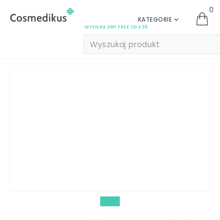
0
KATEGORIE
WYSYŁKA 24H FREE OD £35