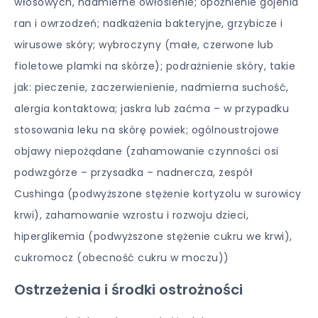
włosowych, nadmierne owłosienie; opóźnienie gojenia
ran i owrzodzeń; nadkażenia bakteryjne, grzybicze i
wirusowe skóry; wybroczyny (małe, czerwone lub
fioletowe plamki na skórze); podrażnienie skóry, takie
jak: pieczenie, zaczerwienienie, nadmierna suchość,
alergia kontaktowa; jaskra lub zaćma – w przypadku
stosowania leku na skórę powiek; ogólnoustrojowe
objawy niepożądane (zahamowanie czynności osi
podwzgórze – przysadka – nadnercza, zespół
Cushinga (podwyższone stężenie kortyzolu w surowicy
krwi), zahamowanie wzrostu i rozwoju dzieci,
hiperglikemia (podwyższone stężenie cukru we krwi),
cukromocz (obecność cukru w moczu))
Ostrzeżenia i środki ostrożności