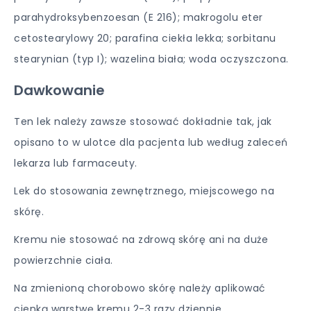
parahydroksybenzoesan (E 216); makrogolu eter
cetostearylowy 20; parafina ciekła lekka; sorbitanu
stearynian (typ I); wazelina biała; woda oczyszczona.
Dawkowanie
Ten lek należy zawsze stosować dokładnie tak, jak
opisano to w ulotce dla pacjenta lub według zaleceń
lekarza lub farmaceuty.
Lek do stosowania zewnętrznego, miejscowego na
skórę.
Kremu nie stosować na zdrową skórę ani na duże
powierzchnie ciała.
Na zmienioną chorobowo skórę należy aplikować
cienką warstwę kremu 2-3 razy dziennie.