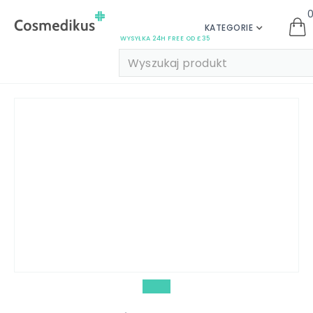
KATEGORIE
WYSYŁKA 24H FREE OD £35