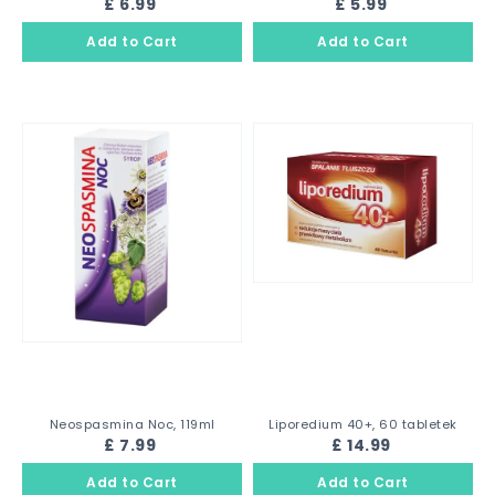
£ 6.99
£ 5.99
Neospasmina Noc, 119ml
Liporedium 40+, 60 tabletek
£ 7.99
£ 14.99