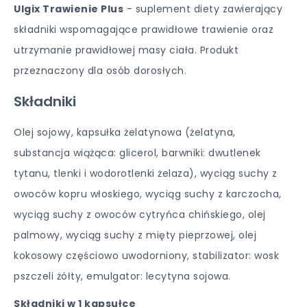
Ulgix Trawienie Plus
- suplement diety zawierający
składniki wspomagające prawidłowe trawienie oraz
utrzymanie prawidłowej masy ciała. Produkt
przeznaczony dla osób dorosłych.
Składniki
Olej sojowy, kapsułka żelatynowa (żelatyna,
substancja wiążąca: glicerol, barwniki: dwutlenek
tytanu, tlenki i wodorotlenki żelaza), wyciąg suchy z
owoców kopru włoskiego, wyciąg suchy z karczocha,
wyciąg suchy z owoców cytryńca chińskiego, olej
palmowy, wyciąg suchy z mięty pieprzowej, olej
kokosowy częściowo uwodorniony, stabilizator: wosk
pszczeli żółty, emulgator: lecytyna sojowa.
Składniki w 1 kapsułce