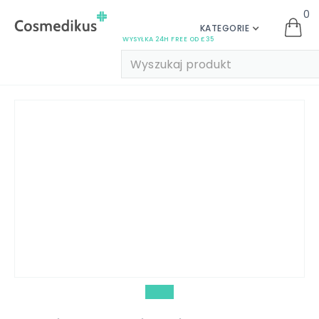
0
KATEGORIE
WYSYŁKA 24H FREE OD £35