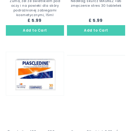
Zuma, żel ze świetlikiem pod
NeoMag skurcz MAGNEZ +B6
oczy i na powieki dla skóry
zmęczenie stres 30 tabletek
podrażnionej zabiegami
kosmetycznymi, 15ml
£ 5.99
£ 5.99