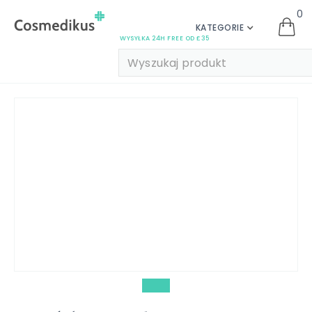
0
KATEGORIE
WYSYŁKA 24H FREE OD £35