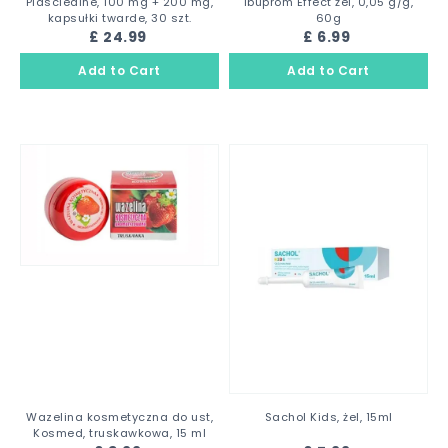
Piascledine, 100 mg + 200 mg,
Ibuprom Effect żel, 0,05 g/g,
kapsułki twarde, 30 szt.
60g
£ 24.99
£ 6.99
Wazelina kosmetyczna do ust,
Sachol Kids, żel, 15ml
Kosmed, truskawkowa, 15 ml