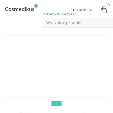
0
KATEGORIE
WYSYŁKA 24H FREE OD £35