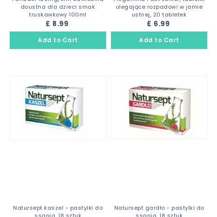
doustna dla dzieci smak
ulegające rozpadowi w jamie
truskawkowy 100ml
ustnej, 20 tabletek
£ 8.99
£ 6.99
Natursept kaszel - pastylki do
Natursept gardło - pastylki do
ssania, 18 sztuk
ssania, 18 sztuk