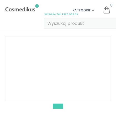
0
KATEGORIE
WYSYŁKA 24H FREE OD £35