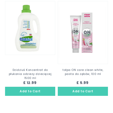
Dzidziuś Koncentrat do
tołpa ON care clean white,
płukania odziezy dziecięcej
pasta do zębów, 100 ml
1500 ml
£ 12.99
£ 5.99