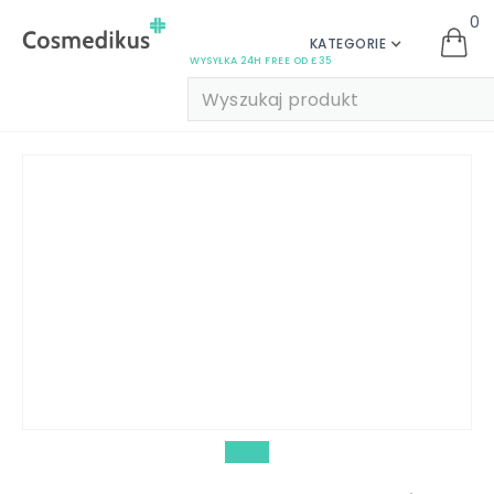
0
KATEGORIE
WYSYŁKA 24H FREE OD £35