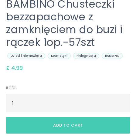
BAMBINO Chusteczki
bezzapachowe z
zamknięciem do buzi i
rączek 1op.-57szt
Dzieci i niemowlęta
Kosmetyki
Pielęgnacja
BAMBINO
£ 4.99
ILOŚĆ