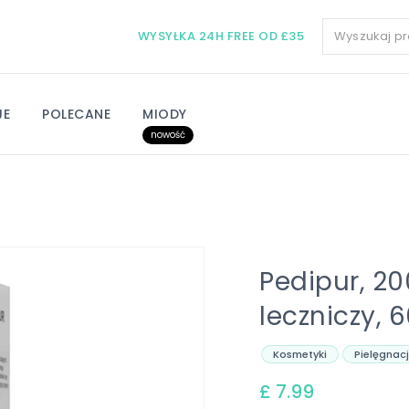
WYSYŁKA 24H FREE OD £35
JE
POLECANE
MIODY
nowość
Pedipur, 2
leczniczy, 
Kosmetyki
Pielęgnac
£ 7.99