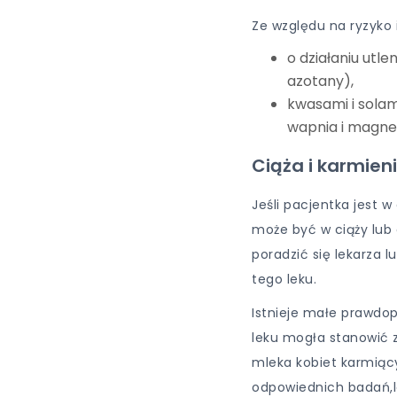
Ze względu na ryzyko 
o działaniu utl
azotany),
kwasami i sola
wapnia i magne
Ciąża i karmieni
Jeśli pacjentka jest w
może być w ciąży lub
poradzić się lekarza
tego leku.
Istnieje małe prawdo
leku mogła stanowić z
mleka kobiet karmiąc
odpowiednich badań,l