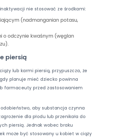
inaktywacji nie stosować ze środkami:
eniającym (nadmanganian potasu,
mi o odczynie kwaśnym (węglan
zu).
e piersią
 ciąży lub karmi piersią, przypuszcza, że
 gdy planuje mieć dziecko powinna
 lub farmaceuty przed zastosowaniem
podobieństwo, aby substancja czynna
agrożenie dla płodu lub przenikała do
ych piersią. Jednak wobec braku
ek może być stosowany u kobiet w ciąży