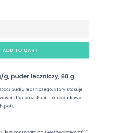
/g, puder leczniczy, 60 g
staci pudru leczniczego, który stosuje
iwości stóp oraz dłoni. Lek dodatkowo
h potu.
ku jest metenamina (
Methenaminum
). 1