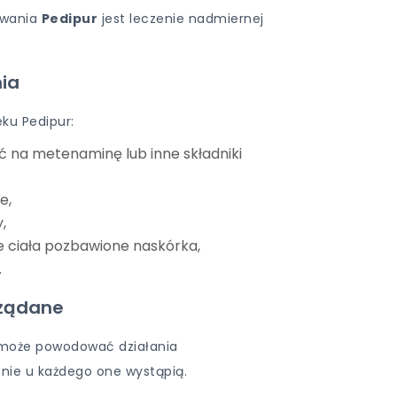
owania
Pedipur
jest leczenie nadmiernej
ia
eku Pedipur:
ć na metenaminę lub inne składniki
e,
,
e ciała pozbawione naskórka,
.
ożądane
n może powodować działania
 nie u każdego one wystąpią.