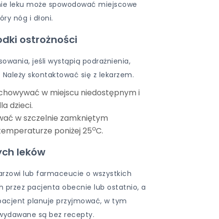
nie leku może spowodować miejscowe
ry nóg i dłoni.
odki ostrożności
owania, jeśli wystąpią podrażnienia,
. Należy skontaktować się z lekarzem.
echowywać w miejscu niedostępnym i
a dzieci.
ać w szczelnie zamkniętym
o
temperaturze poniżej 25
C.
ych leków
arzowi lub farmaceucie o wszystkich
 przez pacjenta obecnie lub ostatnio, a
 pacjent planuje przyjmować, w tym
 wydawane są bez recepty.