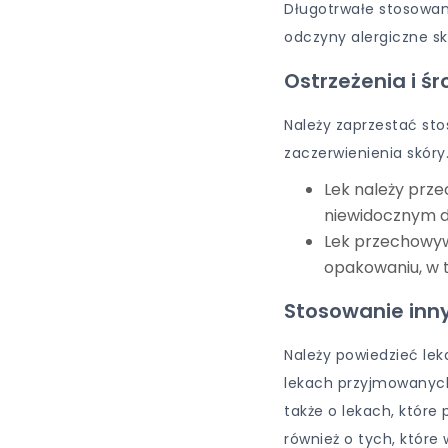
Długotrwałe stosowa
odczyny alergiczne skó
Ostrzeżenia i śr
Należy zaprzestać stos
zaczerwienienia skóry
Lek należy prz
niewidocznym dl
Lek przechowyw
opakowaniu, w 
Stosowanie inn
Należy powiedzieć lek
lekach przyjmowanych
także o lekach, które
również o tych, które