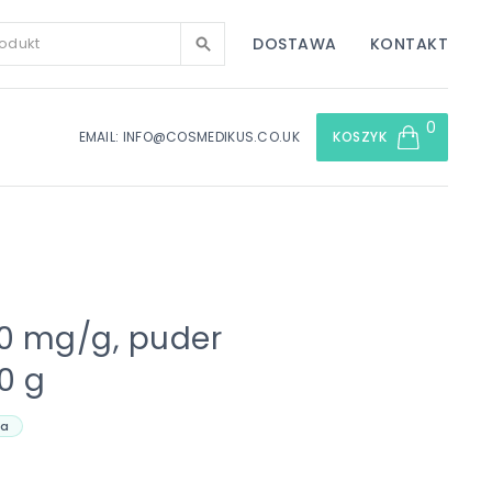
DOSTAWA
KONTAKT
0
EMAIL: INFO@COSMEDIKUS.CO.UK
KOSZYK
00 mg/g, puder
60 g
ja