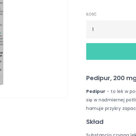
ILOŚĆ
Pedipur, 200 mg
Pedipur
- to lek w po
się w nadmiernej potl
hamuje przykry zapac
Skład
Substancją czynną le