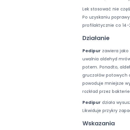
Lek stosować nie częśc
Po uzyskaniu poprawy
profilaktycznie co 14-
Działanie
Pedipur
zawiera jako
uwalnia aldehyd mró
potem. Ponadto, ald
gruczołów potowych a
powoduje mniejsze wy
rozkład przez bakterie
Pedipur
działa wysusz
Likwiduje przykry zap
Wskazania