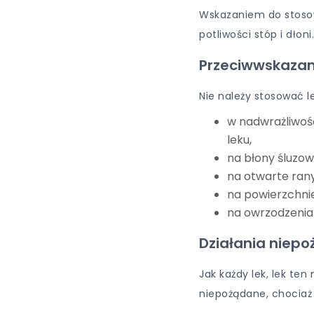
Wskazaniem do stos
potliwości stóp i dłoni.
Przeciwwskazan
Nie należy stosować l
w nadwrażliwoś
leku,
na błony śluzow
na otwarte rany
na powierzchni
na owrzodzenia
Działania niep
Jak każdy lek, lek te
niepożądane, chociaż