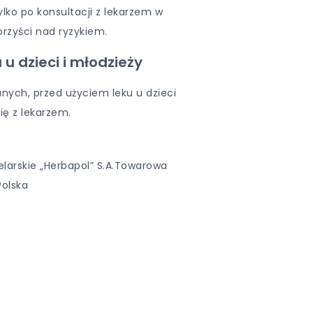
ylko po konsultacji z lekarzem w
rzyści nad ryzykiem.
u dzieci i młodzieży
nych, przed użyciem leku u dzieci
ię z lekarzem.
elarskie „Herbapol” S.A.Towarowa
Polska