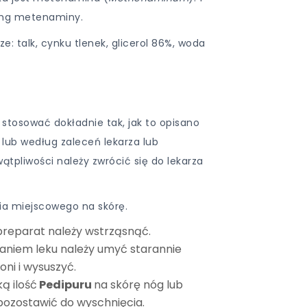
 mg metenaminy.
: talk, cynku tlenek, glicerol 86%, woda
 stosować dokładnie tak, jak to opisano
 lub według zaleceń lekarza lub
ątpliwości należy zwrócić się do lekarza
ia miejscowego na skórę.
preparat należy wstrząsnąć.
aniem leku należy umyć starannie
oni i wysuszyć.
ą ilość
Pedipuru
na skórę nóg lub
i pozostawić do wyschnięcia.