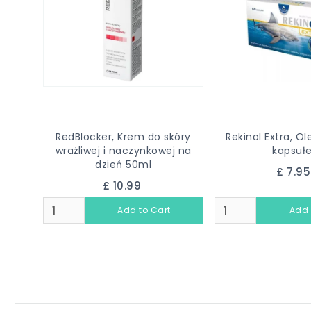
RedBlocker, Krem do skóry
Rekinol Extra, O
wrażliwej i naczynkowej na
kapsuł
dzień 50ml
£ 7.9
£ 10.99