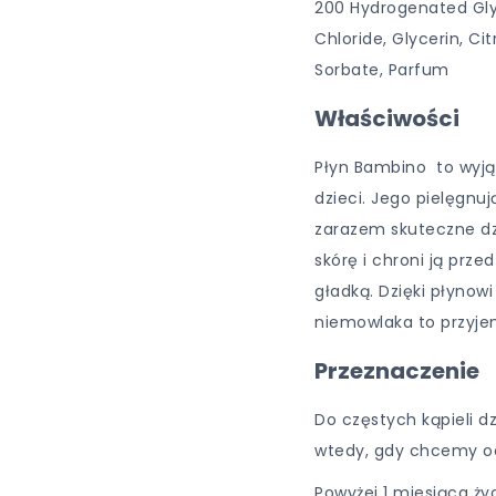
200 Hydrogenated Gly
Chloride, Glycerin, Ci
Sorbate, Parfum
Właściwości
Płyn Bambino to wyjąt
dzieci. Jego pielęgnu
zarazem skuteczne dz
skórę i chroni ją prz
gładką. Dzięki płynow
niemowlaka to przyje
Przeznaczenie
Do częstych kąpieli d
wtedy, gdy chcemy oc
Powyżej 1 miesiąca ży