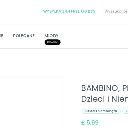
WYSYŁKA 24H FREE OD £35
JE
POLECANE
MIODY
nowość
BAMBINO, Pł
Dzieci i Ni
Dzieci i niemowlęta
K
£ 5.99