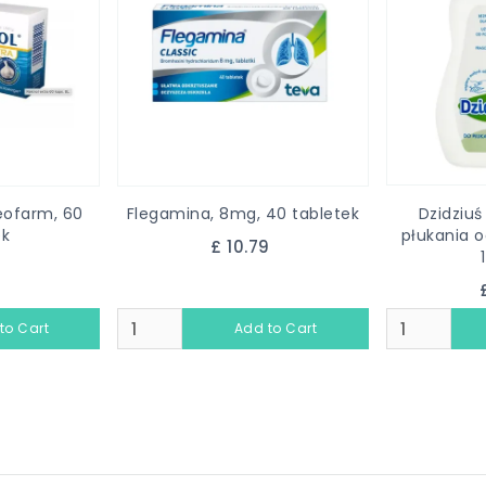
leofarm, 60
Flegamina, 8mg, 40 tabletek
Dzidziuś
ek
płukania o
£ 10.79
5