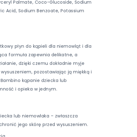
ceryl Palmate, Coco-Glucoside, Sodium
tric Acid, Sodium Benzoate, Potassium
kowy płyn do kąpieli dla niemowląt i dla
jąca formuła zapewnia delikatne, a
iałanie, dzięki czemu dokładnie myje
ed wysuszeniem, pozostawiając ją miękką i
i Bambino kąpanie dziecka lub
mność i opieka w jednym.
ziecka lub niemowlaka – zwłaszcza
hronić jego skórę przed wysuszeniem.
cia