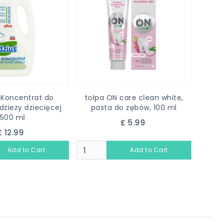
 Koncentrat do
tołpa ON care clean white,
dziezy dziecięcej
pasta do zębów, 100 ml
1500 ml
£ 5.99
£ 12.99