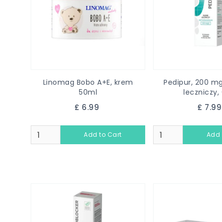
Linomag Bobo A+E, krem
Pedipur, 200 m
50ml
leczniczy,
£ 6.99
£ 7.9