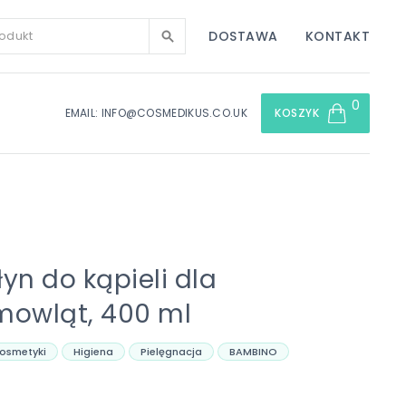
DOSTAWA
KONTAKT
0
EMAIL: INFO@COSMEDIKUS.CO.UK
KOSZYK
yn do kąpieli dla
emowląt, 400 ml
osmetyki
Higiena
Pielęgnacja
BAMBINO