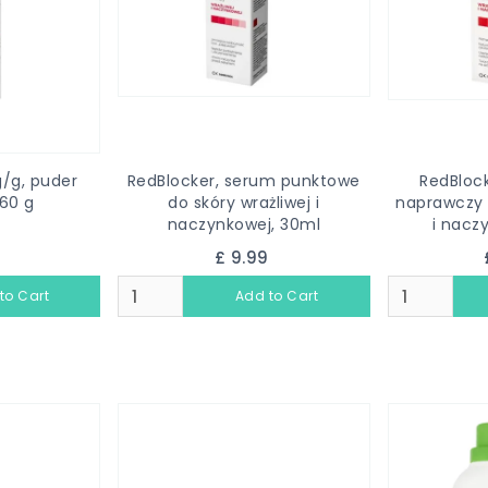
g/g, puder
RedBlocker, serum punktowe
RedBlock
 60 g
do skóry wrażliwej i
naprawczy 
naczynkowej, 30ml
i nacz
9
£ 9.99