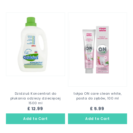
Dzidziuś Koncentrat do
tołpa ON care clean white,
płukania odziezy dziecięcej
pasta do zębów, 100 ml
1500 ml
£ 12.99
£ 5.99