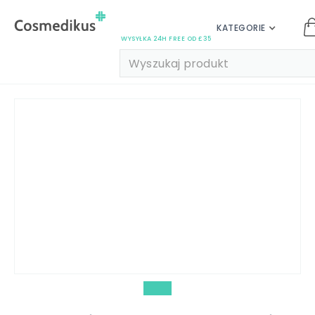
KATEGORIE
WYSYŁKA 24H FREE OD £35