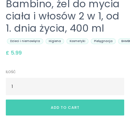
Bambino, żel do mycia
ciała i włosów 2 w 1, od
1. dnia życia, 400 ml
Dzieci i niemowlęta
Higiena
Kosmetyki
Pielęgnacja
BAMB
£ 5.99
ILOŚĆ