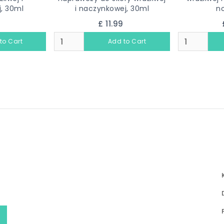
, 30ml
i naczynkowej, 30ml
no
9
£ 11.99