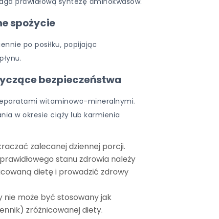
ga prawidłową syntezę aminokwasów.
ne spożycie
iennie po posiłku, popijając
płynu.
tyczące bezpieczeństwa
preparatami witaminowo-mineralnymi.
nia w okresie ciąży lub karmienia
kraczać zalecanej dziennej porcji.
 prawidłowego stanu zdrowia należy
icowaną dietę i prowadzić zdrowy
y nie może być stosowany jak
ennik) zróżnicowanej diety.