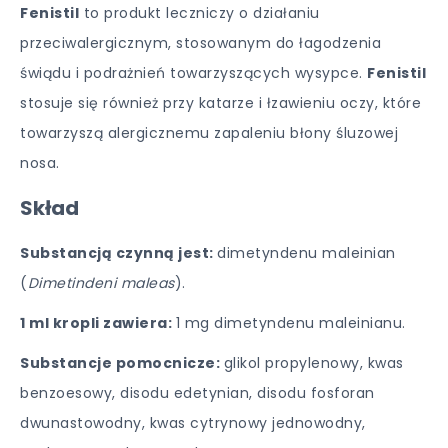
Fenistil
to produkt leczniczy o działaniu
przeciwalergicznym, stosowanym do łagodzenia
świądu i podrażnień towarzyszących wysypce.
Fenistil
stosuje się również przy katarze i łzawieniu oczy, które
towarzyszą alergicznemu zapaleniu błony śluzowej
nosa.
Skład
Substancją czynną jest:
dimetyndenu maleinian
(
Dimetindeni maleas
).
1 ml kropli zawiera:
1 mg dimetyndenu maleinianu.
Substancje pomocnicze:
glikol propylenowy, kwas
benzoesowy, disodu edetynian, disodu fosforan
dwunastowodny, kwas cytrynowy jednowodny,