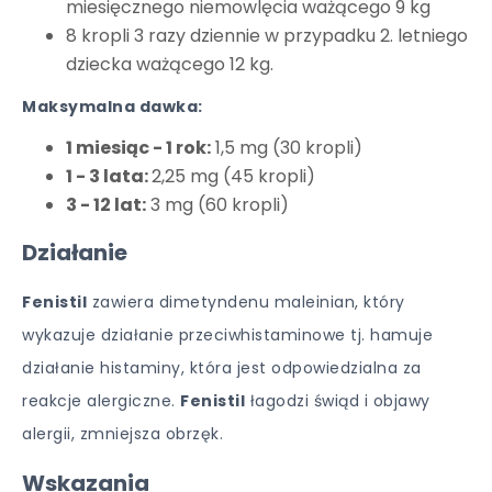
miesięcznego niemowlęcia ważącego 9 kg
8 kropli 3 razy dziennie w przypadku 2. letniego
dziecka ważącego 12 kg.
Maksymalna dawka:
1 miesiąc - 1 rok:
1,5 mg (30 kropli)
1 - 3 lata:
2,25 mg (45 kropli)
3 - 12 lat:
3 mg (60 kropli)
Działanie
Fenistil
zawiera dimetyndenu maleinian, który
wykazuje działanie przeciwhistaminowe tj. hamuje
działanie histaminy, która jest odpowiedzialna za
reakcje alergiczne.
Fenistil
łagodzi świąd i objawy
alergii, zmniejsza obrzęk.
Wskazania