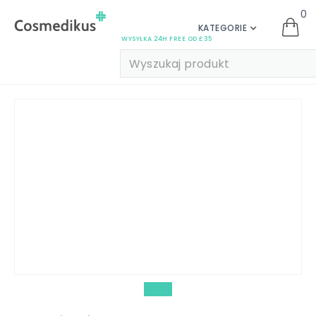
0
KATEGORIE
WYSYŁKA 24H FREE OD £35