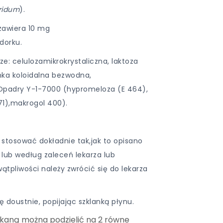
oridum
).
zawiera 10 mg
dorku.
: celulozamikrokrystaliczna, laktoza
ka koloidalna bezwodna,
Opadry Y-1-7000 (hypromeloza (E 464),
71),makrogol 400).
 stosować dokładnie tak,jak to opisano
 lub według zaleceń lekarza lub
ątpliwości należy zwrócić się do lekarza
ię doustnie, popijając szklanką płynu.
kaną można podzielić na 2 równe