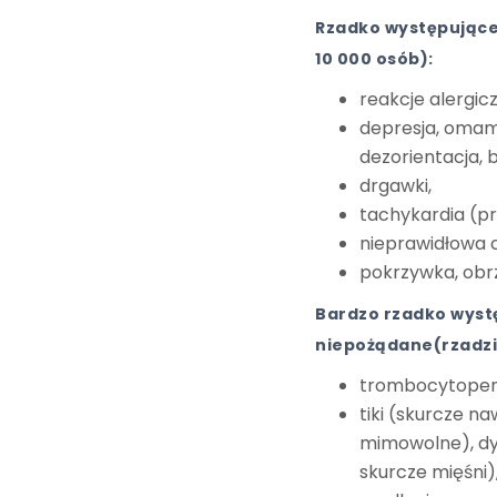
Rzadko występujące 
10 000 osób):
reakcje alergic
depresja, omam
dezorientacja, 
drgawki,
tachykardia (pr
nieprawidłowa 
pokrzywka, obrz
Bardzo rzadko wyst
niepożądane(rzadziej
trombocytopenia
tiki (skurcze n
mimowolne), dy
skurcze mięśni),