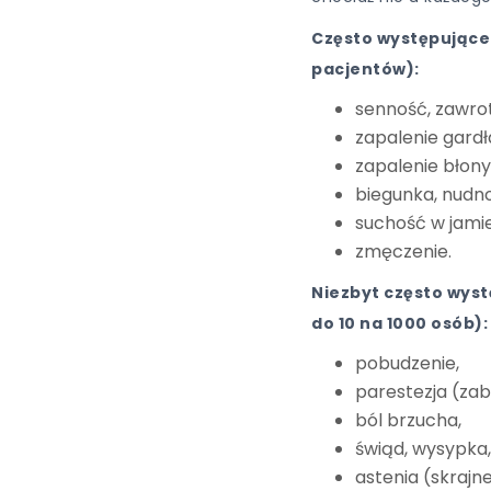
Często występujące 
pacjentów):
senność, zawrot
zapalenie gardł
zapalenie błony 
biegunka, nudno
suchość w jamie
zmęczenie.
Niezbyt często wyst
do 10 na 1000 osób):
pobudzenie,
parestezja (zab
ból brzucha,
świąd, wysypka,
astenia (skrajn