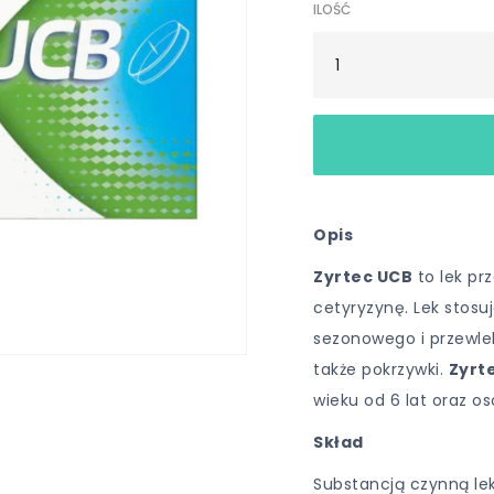
ILOŚĆ
Opis
Zyrtec UCB
to lek pr
cetyryzynę. Lek stosu
sezonowego i przewle
także pokrzywki.
Zyrt
wieku od 6 lat oraz 
Skład
Substancją czynną lek