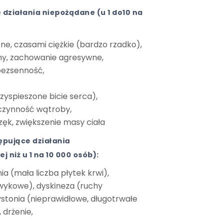
działania niepożądane (u 1 do10 na
zne, czasami ciężkie (bardzo rzadko),
y, zachowanie agresywne,
bezsenność,
zyspieszone bicie serca),
czynność wątroby,
ęk, zwiększenie masy ciała
ępujące działania
 niż u 1 na 10 000 osób):
 (mała liczba płytek krwi),
awykowe), dyskineza (ruchy
stonia (nieprawidłowe, długotrwałe
 drżenie,