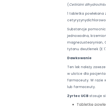
(
Cetirizini dihydrochl
1 tabletka powlekana 
cetyryzynydichlorowo
Substancje pomocnicze
jednowodna, krzemion
magnezustearynian, 
tytanu dwutlenek (E 1
Dawkowanie
Ten lek należy zawsze
w ulotce dla pacjenta
farmaceuty. W razie w
lub farmaceuty.
Zyrtec UCB
stosuje s
Tabletkę powle