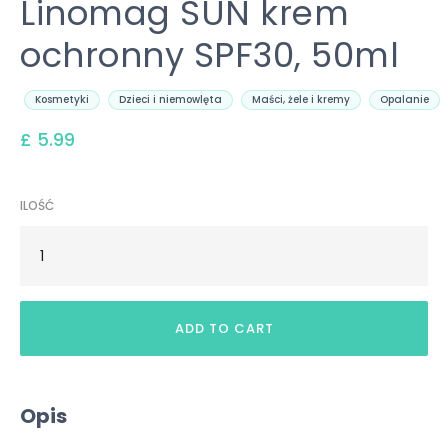
Linomag SUN krem
ochronny SPF30, 50ml
Kosmetyki
Dzieci i niemowlęta
Maści, żele i kremy
Opalanie
£ 5.99
ILOŚĆ
Opis