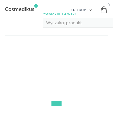
0
KATEGORIE
WYSYŁKA 24H FREE OD £35