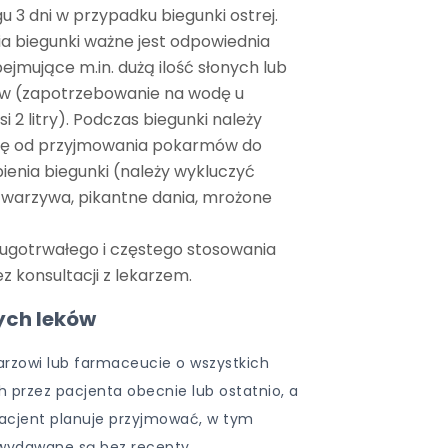
 3 dni w przypadku biegunki ostrej.
a biegunki ważne jest odpowiednia
ejmujące m.in. dużą ilość słonych lub
ów (zapotrzebowanie na wodę u
 2 litry). Podczas biegunki należy
ię od przyjmowania pokarmów do
enia biegunki (należy wykluczyć
 warzywa, pikantne dania, mrożone
długotrwałego i częstego stosowania
z konsultacji z lekarzem.
ych leków
arzowi lub farmaceucie o wszystkich
 przez pacjenta obecnie lub ostatnio, a
 pacjent planuje przyjmować, w tym
 wydawane są bez recepty.