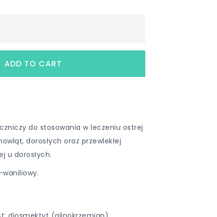
czniczy do stosowania w leczeniu ostrej
mowląt, dorosłych oraz przewlekłej
j u dorosłych.
waniliowy.
t: diosmektyt (glinokrzemian)