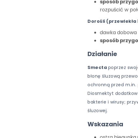
sposób przyg
rozpuścić w poł
Dorośli (przewlekła
dawka dobowa to 
sposób przyg
Działanie
Smecta
poprzez swoje
błonę śluzową przew
ochronną przed m.in.
Diosmektyt dodatkowo
bakterie i wirusy; pr
śluzowej.
Wskazania
ostra biegunka 