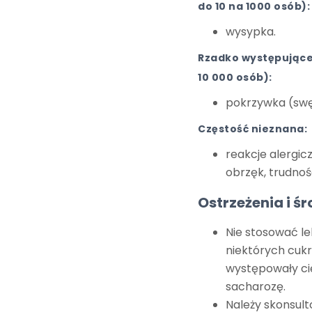
do 10 na 1000 osób):
wysypka.
Rzadko występujące 
10 000 osób):
pokrzywka (sw
Częstość nieznana:
reakcje alergic
obrzęk, trudnoś
Ostrzeżenia i śr
Nie stosować le
niektórych cukr
występowały cię
sacharozę.
Należy skonsulto