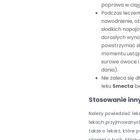
poprawa w ciągu
Podczas leczeni
nawodnienie, ob
słodkich napoj
dorosłych wynosi
powstrzymać s
momentu ustąpi
surowe owoce i
dania).
Nie zaleca się 
leku
Smecta
be
Stosowanie inn
Należy powiedzieć lek
lekach przyjmowanych
także o lekarz, które
również o tych, które