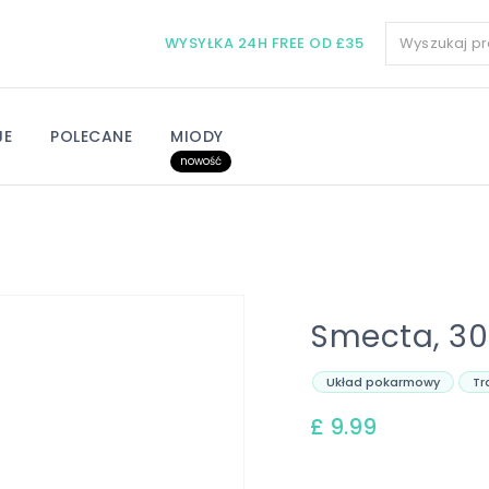
WYSYŁKA 24H FREE OD £35
JE
POLECANE
MIODY
nowość
Smecta, 30
Układ pokarmowy
Tr
£ 9.99