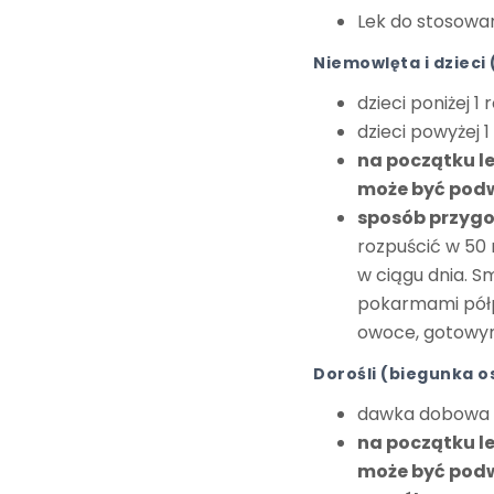
Lek do stosowan
Niemowlęta i dzieci
dzieci poniżej 1 
dzieci powyżej 1
na początku l
może być pod
sposób przyg
rozpuścić w 50
w ciągu dnia. 
pokarmami półp
owoce, gotowymi
Dorośli (biegunka o
dawka dobowa to
na początku l
może być pod