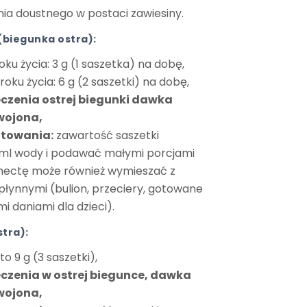
ia doustnego w postaci zawiesiny.
 (biegunka ostra):
roku życia: 3 g (1 saszetka) na dobę,
 roku życia: 6 g (2 saszetki) na dobę,
eczenia ostrej biegunki dawka
wojona,
otowania:
zawartość saszetki
 ml wody i podawać małymi porcjami
Smectę może również wymieszać z
łynnymi (bulion, przeciery, gotowane
 daniami dla dzieci).
stra):
 9 g (3 saszetki),
eczenia w ostrej biegunce, dawka
wojona,