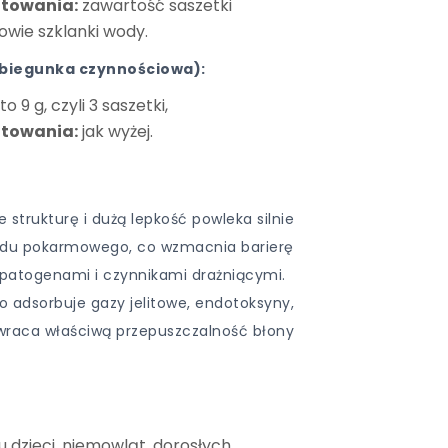
otowania:
zawartość saszetki
owie szklanki wody.
 biegunka czynnościowa):
9 g, czyli 3 saszetki,
otowania:
jak wyżej.
 strukturę i dużą lepkość powleka silnie
odu pokarmowego, co wzmacnia barierę
 patogenami i czynnikami drażniącymi.
 adsorbuje gazy jelitowe, endotoksyny,
zywraca właściwą przepuszczalność błony
u dzieci, niemowląt, dorosłych,