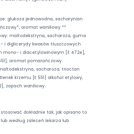
e: glukoza jednowodna, sacharynian
ńczowy*, aromat waniliowy **
wy: maltodekstryna, sacharoza, guma
- i diglicerydy kwasów tłuszczowych
 mono- i diacetylowinowym [E 472e],
551], aromat pomarańczowy.
maltodekstryna, sacharoza, trioctan
utlenek krzemu [E 551] alkohol etylowy,
2], zapach waniliowy.
 stosować dokładnie tak, jak opisano to
 lub według zaleceń lekarza lub