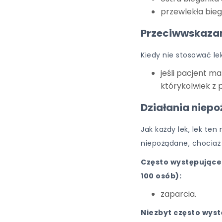
przewlekła bie
Przeciwwskaza
Kiedy nie stosować l
jeśli pacjent m
którykolwiek z 
Działania niep
Jak każdy lek, lek te
niepożądane, chociaż
Często występujące 
100 osób):
zaparcia.
Niezbyt często wyst