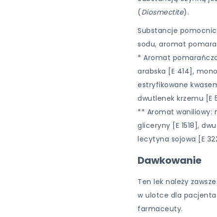
(
Diosmectite
).
Substancje pomocnicz
sodu, aromat pomara
* Aromat pomarańczo
arabska [E 414], mono
estryfikowane kwasem
dwutlenek krzemu [E 
** Aromat waniliowy: 
gliceryny [E 1518], dw
lecytyna sojowa [E 32
Dawkowanie
Ten lek należy zawsze
w ulotce dla pacjenta
farmaceuty.