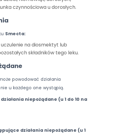
gunka czynnościowa u dorosłych.
nia
eku
Smecta:
a uczulenie na diosmektyt lub
pozostałych składników tego leku.
ożądane
n może powodować działania
 nie u każdego one wystąpią.
działania niepożądane (u 1 do 10 na
ępujące działania niepożądane (u 1