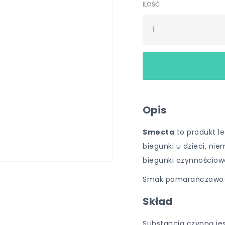
ILOŚĆ
Opis
Smecta
to produkt le
biegunki u dzieci, nie
biegunki czynnościowe
Smak pomarańczowo-
Skład
Substancją czynną jes