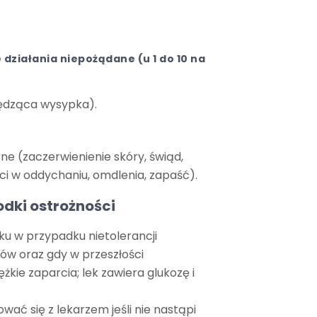
działania niepożądane (u 1 do 10 na
ędząca wysypka).
zne (zaczerwienienie skóry, świąd,
ci w oddychaniu, omdlenia, zapaść).
odki ostrożności
ku w przypadku nietolerancji
ów oraz gdy w przeszłości
żkie zaparcia; lek zawiera glukozę i
wać się z lekarzem jeśli nie nastąpi