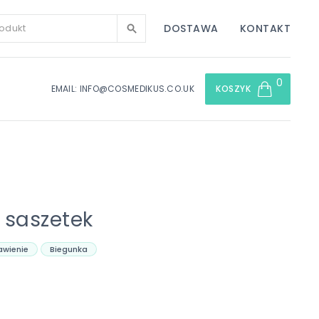
DOSTAWA
KONTAKT
0
EMAIL: INFO@COSMEDIKUS.CO.UK
KOSZYK
 saszetek
awienie
Biegunka