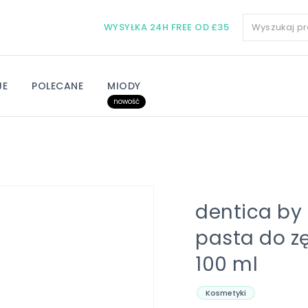
WYSYŁKA 24H FREE OD £35
JE
POLECANE
MIODY
nowość
dentica by 
pasta do z
100 ml
Kosmetyki