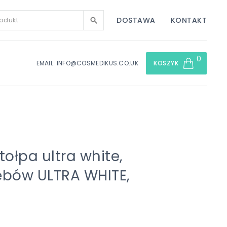
DOSTAWA
KONTAKT
0
EMAIL: INFO@COSMEDIKUS.CO.UK
KOSZYK
tołpa ultra white,
ębów ULTRA WHITE,