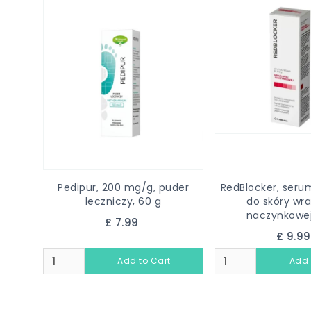
Pedipur, 200 mg/g, puder
RedBlocker, ser
leczniczy, 60 g
do skóry wraż
naczynkowej
£ 7.99
£ 9.9