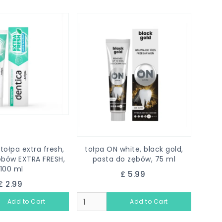
tołpa extra fresh,
tołpa ON white, black gold,
ębów EXTRA FRESH,
pasta do zębów, 75 ml
100 ml
£ 5.99
£ 2.99