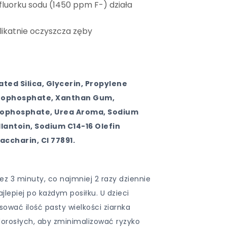
 fluorku sodu (1450 ppm F-) działa
elikatnie oczyszcza zęby
ated Silica, Glycerin, Propylene
yrophosphate, Xanthan Gum,
ophosphate, Urea Aroma, Sodium
llantoin, Sodium C14-16 Olefin
accharin, CI 77891.
z 3 minuty, co najmniej 2 razy dziennie
jlepiej po każdym posiłku. U dzieci
osować ilość pasty wielkości ziarnka
dorosłych, aby zminimalizować ryzyko