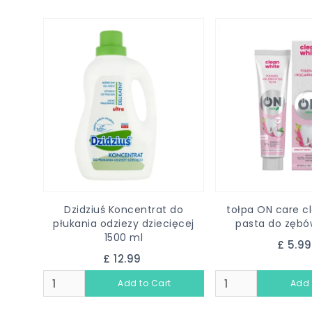
Dzidziuś Koncentrat do
tołpa ON care cl
płukania odziezy dziecięcej
pasta do zębó
1500 ml
£ 5.9
£ 12.99