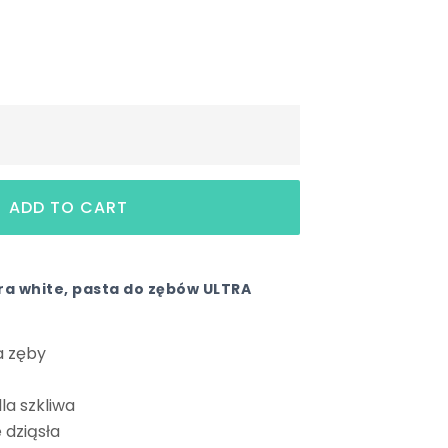
tra white, pasta do zębów ULTRA
a zęby
la szkliwa
e dziąsła