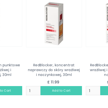
um punktowe
RedBlocker, koncentrat
RedBlocke
liwej i
naprawczy do skóry wrażliwej
wrażliwej
, 30ml
i naczynkowej, 30ml
no
9
£ 11.99