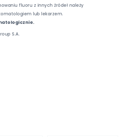
mowaniu fluoru z innych źródeł należy
stomatologiem lub lekarzem.
atologicznie.
roup S.A.