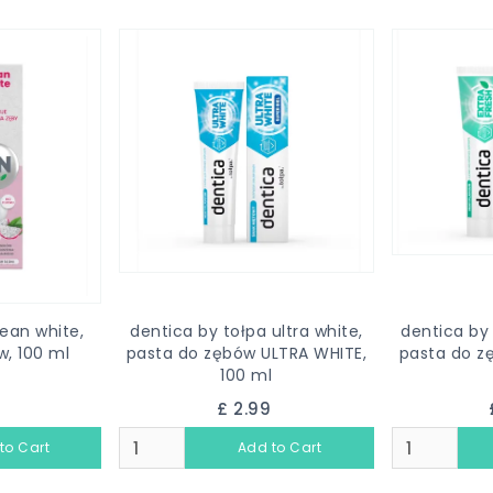
ean white,
dentica by tołpa ultra white,
dentica by 
w, 100 ml
pasta do zębów ULTRA WHITE,
pasta do z
100 ml
9
£ 2.99