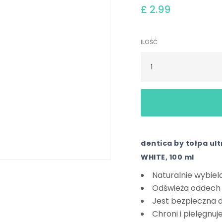
£ 2.99
ILOŚĆ
dentica by tołpa ul
WHITE, 100 ml
Naturalnie wybiel
Odświeża oddech
Jest bezpieczna d
Chroni i pielęgnuj