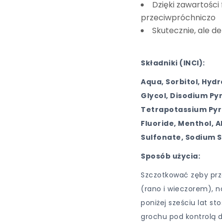
Dzięki zawartości
przeciwpróchniczo
Skutecznie, ale d
Składniki (INCI):
Aqua, Sorbitol, Hydr
Glycol, Disodium P
Tetrapotassium Pyr
Fluoride, Menthol, A
Sulfonate, Sodium S
Sposób użycia:
Szczotkować zęby prze
(rano i wieczorem), na
poniżej sześciu lat st
grochu pod kontrolą 