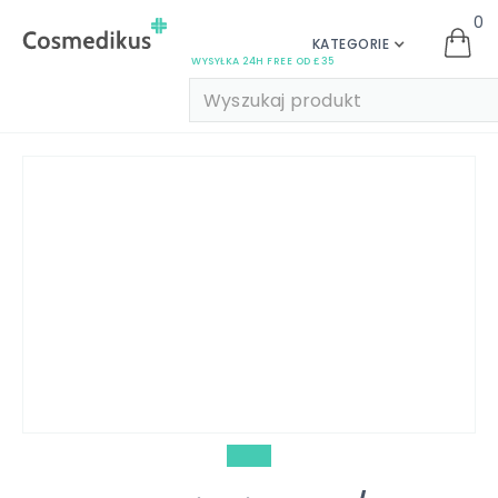
0
KATEGORIE
WYSYŁKA 24H FREE OD £35