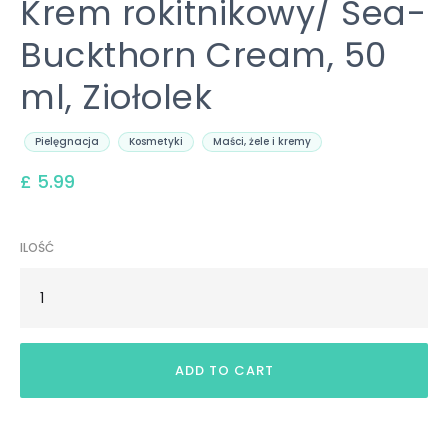
Krem rokitnikowy/ Sea-
Buckthorn Cream, 50
ml, Ziołolek
Pielęgnacja
Kosmetyki
Maści, żele i kremy
£ 5.99
ILOŚĆ