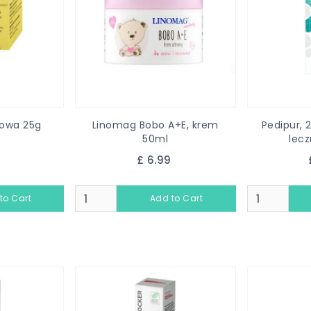
owa 25g
Linomag Bobo A+E, krem
Pedipur, 
50ml
lecz
9
£ 6.99