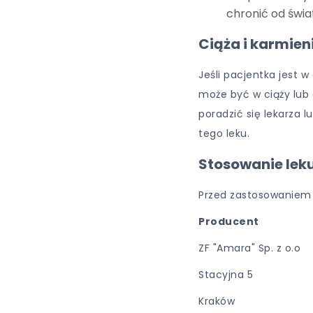
chronić od świat
Ciąża i karmieni
Jeśli pacjentka jest w
może być w ciąży lub
poradzić się lekarza
tego leku.
Stosowanie leku
Przed zastosowaniem 
Producent
ZF "Amara" Sp. z o.o
Stacyjna 5
Kraków