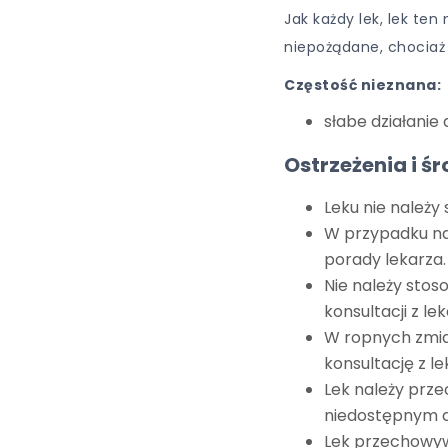
Jak każdy lek, lek te
niepożądane, chociaż
Częstość nieznana:
słabe działanie
Ostrzeżenia i śr
Leku nie należy
W przypadku nas
porady lekarza.
Nie należy stos
konsultacji z le
W ropnych zmia
konsultację z l
Lek należy prz
niedostępnym dl
Lek przechowy