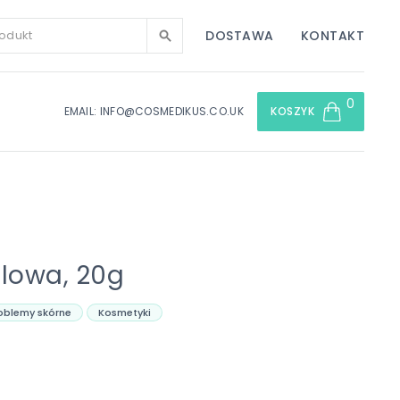
DOSTAWA
KONTAKT
0
EMAIL: INFO@COSMEDIKUS.CO.UK
KOSZYK
olowa, 20g
oblemy skórne
Kosmetyki