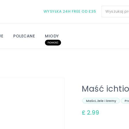
WYSYŁKA 24H FREE OD £35
JE
POLECANE
MIODY
nowość
Maść ichti
Maści, żele i kremy
Pr
£ 2.99