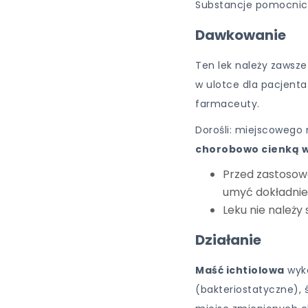
Substancje pomocnicze
Dawkowanie
Ten lek należy zawsze
w ulotce dla pacjenta
farmaceuty.
Dorośli: miejscowego 
chorobowo cienką w
Przed zastosowa
umyć dokładnie
Leku nie należy
Działanie
Maść ichtiolowa
wyka
(bakteriostatyczne), 