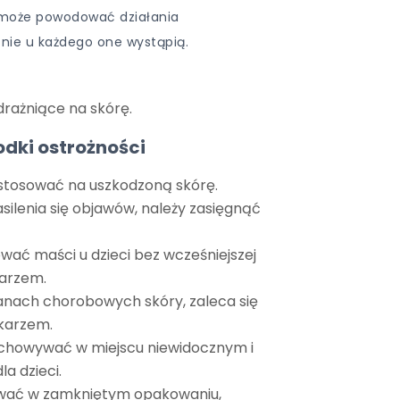
n może powodować działania
 nie u każdego one wystąpią.
 drażniące na skórę.
odki ostrożności
 stosować na uszkodzoną skórę.
ilenia się objawów, należy zasięgnąć
ować maści u dzieci bez wcześniejszej
karzem.
nach chorobowych skóry, zaleca się
ekarzem.
echowywać w miejscu niewidocznym i
a dzieci.
wać w zamkniętym opakowaniu,