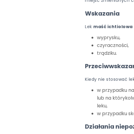
miejsc zmienionych 
Wskazania
Lek
maść ichtiolow
wyprysku,
czyraczności,
trądziku.
Przeciwwskaza
Kiedy nie stosować l
w przypadku na
lub na którykol
leku,
w przypadku sk
Działania niep