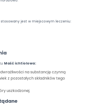
chorobowo.
a
stosowany jest w miejscowym leczeniu:
nia
eku
Maść ichtiolowa:
dwrażliwości na substancję czynną
wiek z pozostałych składników tego
óry uszkodzonej.
ożądane