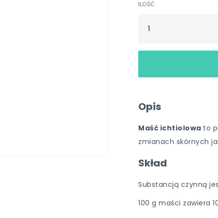
ILOŚĆ
Opis
Maść ichtiolowa
to p
zmianach skórnych jak
Skład
Substancją czynną jes
100 g maści zawiera 10